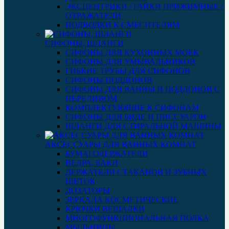
ЭКСЦЕНТРИКИ / ГАЙКИ ПРИЖИМНЫЕ /
ОТРАЖАТЕЛИ
ПОДВОДКИ К СМЕСИТЕЛЯМ
СИФОНЫ, ШЛАНГИ
СИФОНЫ ДЛЯ КУХОННЫХ МОЕК
СИФОНЫ ДЛЯ УМЫВАЛЬНИКОВ
ГИБКИЕ ТРУБЫ ДЛЯ СИФОНОВ
СИФОНЫ ПОДДОНОВ
СИФОНЫ ДЛЯ ВАННЫ И ПОДДОНОВ С
ПЕРЕЛИВОМ
КОМПЛЕКТУЮЩИЕ К СИФОНАМ
СИФОНЫ ДЛЯ БИДЕ И ПИССУАРОВ
ШЛАНГИ ДЛЯ СТИРАЛЬНОЙ МАШИНЫ
АКСЕССУАРЫ ДЛЯ ВАННЫХ КОМНАТ
БУМАГОДЕРЖАТЕЛИ
ВЕДРА, БАКИ
ДЕРЖАТЕЛИ СТАКАНОВ И ЗУБНЫХ
ЩЕТОК
ДОЗАТОРЫ
ЗЕРКАЛА КОСМЕТИЧЕСКИЕ
КРЮЧКИ ВЕШАЛКИ
МНОГОФУНКЦИОНАЛЬНАЯ ПОЛКА
МЫЛЬНИЦЫ