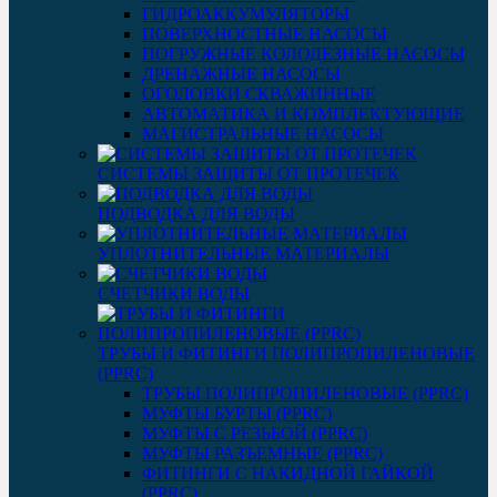
ГИДРОАККУМУЛЯТОРЫ
ПОВЕРХНОСТНЫЕ НАСОСЫ
ПОГРУЖНЫЕ КОЛОДЕЗНЫЕ НАСОСЫ
ДРЕНАЖНЫЕ НАСОСЫ
ОГОЛОВКИ СКВАЖИННЫЕ
АВТОМАТИКА И КОМПЛЕКТУЮЩИЕ
МАГИСТРАЛЬНЫЕ НАСОСЫ
СИСТЕМЫ ЗАЩИТЫ ОТ ПРОТЕЧЕК
ПОДВОДКА ДЛЯ ВОДЫ
УПЛОТНИТЕЛЬНЫЕ МАТЕРИАЛЫ
СЧЕТЧИКИ ВОДЫ
ТРУБЫ И ФИТИНГИ ПОЛИПРОПИЛЕНОВЫЕ
(PPRC)
ТРУБЫ ПОЛИПРОПИЛЕНОВЫЕ (PPRC)
МУФТЫ БУРТЫ (PPRC)
МУФТЫ C РЕЗЬБОЙ (PPRC)
МУФТЫ РАЗЪЕМНЫЕ (PPRC)
ФИТИНГИ С НАКИДНОЙ ГАЙКОЙ
(PPRC)