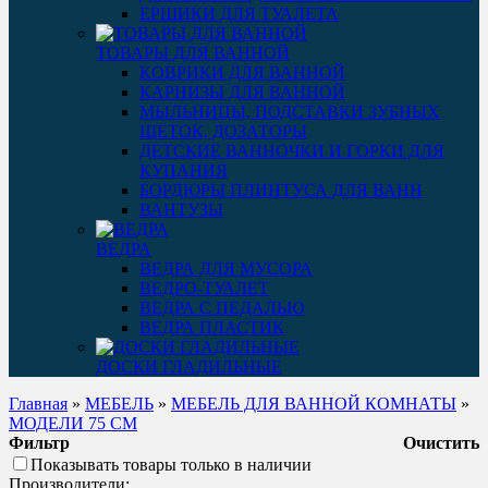
ЕРШИКИ ДЛЯ ТУАЛЕТА
ТОВАРЫ ДЛЯ ВАННОЙ
КОВРИКИ ДЛЯ ВАННОЙ
КАРНИЗЫ ДЛЯ ВАННОЙ
МЫЛЬНИЦЫ, ПОДСТАВКИ ЗУБНЫХ
ЩЕТОК, ДОЗАТОРЫ
ДЕТСКИЕ ВАННОЧКИ И ГОРКИ ДЛЯ
КУПАНИЯ
БОРДЮРЫ ПЛИНТУСА ДЛЯ ВАНН
ВАНТУЗЫ
ВЕДРА
ВЕДРА ДЛЯ МУСОРА
ВЕДРО-ТУАЛЕТ
ВЕДРА С ПЕДАЛЬЮ
ВЕДРА ПЛАСТИК
ДОСКИ ГЛАДИЛЬНЫЕ
Главная
»
МЕБЕЛЬ
»
МЕБЕЛЬ ДЛЯ ВАННОЙ КОМНАТЫ
»
МОДЕЛИ 75 СМ
Фильтр
Очистить
Показывать товары только в наличии
Производители: