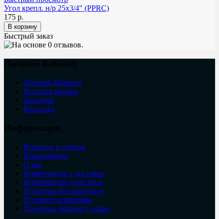
Угол крепл. н/р 25х3/4" (PPRC)
175 р.
Быстрый заказ
Личный Кабинет
Личный Кабинет
История заказов
Закладки
Рассылка
Информация
Вопросы и ответы
Пожаловатья
О нас
Информация о доставке
Информация о юр.лице
Политика Безопасности
Условия соглашения
Политика файлов Cookies