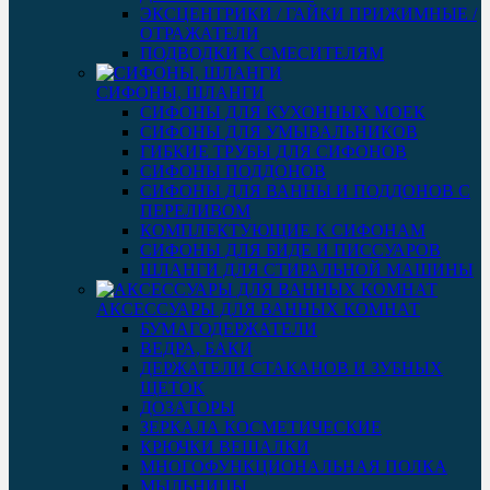
ЭКСЦЕНТРИКИ / ГАЙКИ ПРИЖИМНЫЕ /
ОТРАЖАТЕЛИ
ПОДВОДКИ К СМЕСИТЕЛЯМ
СИФОНЫ, ШЛАНГИ
СИФОНЫ ДЛЯ КУХОННЫХ МОЕК
СИФОНЫ ДЛЯ УМЫВАЛЬНИКОВ
ГИБКИЕ ТРУБЫ ДЛЯ СИФОНОВ
СИФОНЫ ПОДДОНОВ
СИФОНЫ ДЛЯ ВАННЫ И ПОДДОНОВ С
ПЕРЕЛИВОМ
КОМПЛЕКТУЮЩИЕ К СИФОНАМ
СИФОНЫ ДЛЯ БИДЕ И ПИССУАРОВ
ШЛАНГИ ДЛЯ СТИРАЛЬНОЙ МАШИНЫ
АКСЕССУАРЫ ДЛЯ ВАННЫХ КОМНАТ
БУМАГОДЕРЖАТЕЛИ
ВЕДРА, БАКИ
ДЕРЖАТЕЛИ СТАКАНОВ И ЗУБНЫХ
ЩЕТОК
ДОЗАТОРЫ
ЗЕРКАЛА КОСМЕТИЧЕСКИЕ
КРЮЧКИ ВЕШАЛКИ
МНОГОФУНКЦИОНАЛЬНАЯ ПОЛКА
МЫЛЬНИЦЫ