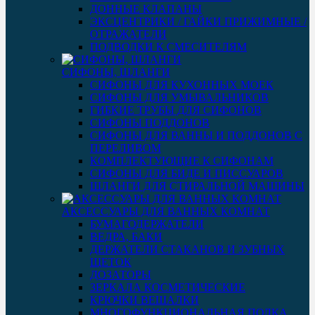
ДОННЫЕ КЛАПАНЫ
ЭКСЦЕНТРИКИ / ГАЙКИ ПРИЖИМНЫЕ /
ОТРАЖАТЕЛИ
ПОДВОДКИ К СМЕСИТЕЛЯМ
СИФОНЫ, ШЛАНГИ
СИФОНЫ ДЛЯ КУХОННЫХ МОЕК
СИФОНЫ ДЛЯ УМЫВАЛЬНИКОВ
ГИБКИЕ ТРУБЫ ДЛЯ СИФОНОВ
СИФОНЫ ПОДДОНОВ
СИФОНЫ ДЛЯ ВАННЫ И ПОДДОНОВ С
ПЕРЕЛИВОМ
КОМПЛЕКТУЮЩИЕ К СИФОНАМ
СИФОНЫ ДЛЯ БИДЕ И ПИССУАРОВ
ШЛАНГИ ДЛЯ СТИРАЛЬНОЙ МАШИНЫ
АКСЕССУАРЫ ДЛЯ ВАННЫХ КОМНАТ
БУМАГОДЕРЖАТЕЛИ
ВЕДРА, БАКИ
ДЕРЖАТЕЛИ СТАКАНОВ И ЗУБНЫХ
ЩЕТОК
ДОЗАТОРЫ
ЗЕРКАЛА КОСМЕТИЧЕСКИЕ
КРЮЧКИ ВЕШАЛКИ
МНОГОФУНКЦИОНАЛЬНАЯ ПОЛКА