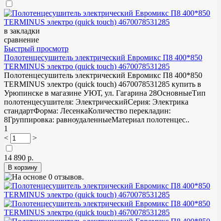
в закладки
сравнение
Быстрый просмотр
Полотенцесушитель электрический Евромикс П8 400*850
TERMINUS электро (quick touch) 4670078531285
Полотенцесушитель электрический Евромикс П8 400*850
TERMINUS электро (quick touch) 4670078531285 купить в
Урюпинске в магазине УЮТ, ул. Гагарина 28ОсновныеТип
полотенцесушителя: ЭлектрическийСерия: Электрика
стандартФорма: ЛесенкаКоличество перекладин:
8Группировка: равноудаленныеМатериал полотенцес..
1
<
>
14 890 р.