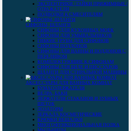
ЭКСЦЕНТРИКИ / ГАЙКИ ПРИЖИМНЫЕ /
ОТРАЖАТЕЛИ
ПОДВОДКИ К СМЕСИТЕЛЯМ
СИФОНЫ, ШЛАНГИ
СИФОНЫ ДЛЯ КУХОННЫХ МОЕК
СИФОНЫ ДЛЯ УМЫВАЛЬНИКОВ
ГИБКИЕ ТРУБЫ ДЛЯ СИФОНОВ
СИФОНЫ ПОДДОНОВ
СИФОНЫ ДЛЯ ВАННЫ И ПОДДОНОВ С
ПЕРЕЛИВОМ
КОМПЛЕКТУЮЩИЕ К СИФОНАМ
СИФОНЫ ДЛЯ БИДЕ И ПИССУАРОВ
ШЛАНГИ ДЛЯ СТИРАЛЬНОЙ МАШИНЫ
АКСЕССУАРЫ ДЛЯ ВАННЫХ КОМНАТ
БУМАГОДЕРЖАТЕЛИ
ВЕДРА, БАКИ
ДЕРЖАТЕЛИ СТАКАНОВ И ЗУБНЫХ
ЩЕТОК
ДОЗАТОРЫ
ЗЕРКАЛА КОСМЕТИЧЕСКИЕ
КРЮЧКИ ВЕШАЛКИ
МНОГОФУНКЦИОНАЛЬНАЯ ПОЛКА
МЫЛЬНИЦЫ