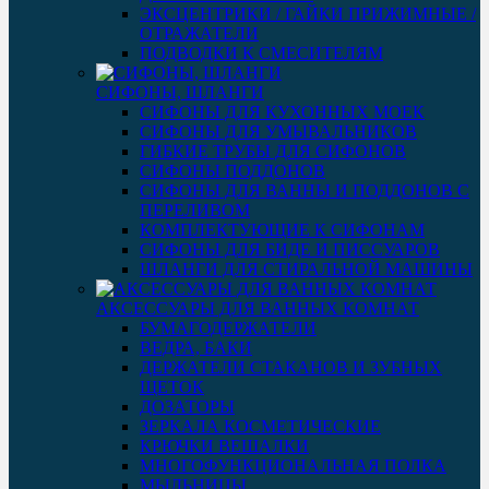
ЭКСЦЕНТРИКИ / ГАЙКИ ПРИЖИМНЫЕ /
ОТРАЖАТЕЛИ
ПОДВОДКИ К СМЕСИТЕЛЯМ
СИФОНЫ, ШЛАНГИ
СИФОНЫ ДЛЯ КУХОННЫХ МОЕК
СИФОНЫ ДЛЯ УМЫВАЛЬНИКОВ
ГИБКИЕ ТРУБЫ ДЛЯ СИФОНОВ
СИФОНЫ ПОДДОНОВ
СИФОНЫ ДЛЯ ВАННЫ И ПОДДОНОВ С
ПЕРЕЛИВОМ
КОМПЛЕКТУЮЩИЕ К СИФОНАМ
СИФОНЫ ДЛЯ БИДЕ И ПИССУАРОВ
ШЛАНГИ ДЛЯ СТИРАЛЬНОЙ МАШИНЫ
АКСЕССУАРЫ ДЛЯ ВАННЫХ КОМНАТ
БУМАГОДЕРЖАТЕЛИ
ВЕДРА, БАКИ
ДЕРЖАТЕЛИ СТАКАНОВ И ЗУБНЫХ
ЩЕТОК
ДОЗАТОРЫ
ЗЕРКАЛА КОСМЕТИЧЕСКИЕ
КРЮЧКИ ВЕШАЛКИ
МНОГОФУНКЦИОНАЛЬНАЯ ПОЛКА
МЫЛЬНИЦЫ