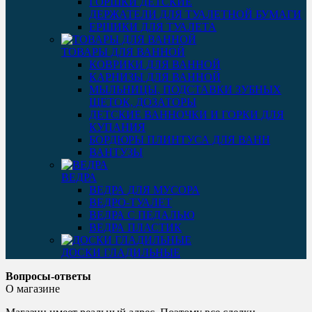
ГОРШКИ ДЕТСКИЕ
ДЕРЖАТЕЛИ ДЛЯ ТУАЛЕТНОЙ БУМАГИ
ЕРШИКИ ДЛЯ ТУАЛЕТА
ТОВАРЫ ДЛЯ ВАННОЙ
КОВРИКИ ДЛЯ ВАННОЙ
КАРНИЗЫ ДЛЯ ВАННОЙ
МЫЛЬНИЦЫ, ПОДСТАВКИ ЗУБНЫХ
ЩЕТОК, ДОЗАТОРЫ
ДЕТСКИЕ ВАННОЧКИ И ГОРКИ ДЛЯ
КУПАНИЯ
БОРДЮРЫ ПЛИНТУСА ДЛЯ ВАНН
ВАНТУЗЫ
ВЕДРА
ВЕДРА ДЛЯ МУСОРА
ВЕДРО-ТУАЛЕТ
ВЕДРА С ПЕДАЛЬЮ
ВЕДРА ПЛАСТИК
ДОСКИ ГЛАДИЛЬНЫЕ
Вопросы-ответы
О магазине