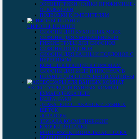
ЭКСЦЕНТРИКИ / ГАЙКИ ПРИЖИМНЫЕ /
ОТРАЖАТЕЛИ
ПОДВОДКИ К СМЕСИТЕЛЯМ
СИФОНЫ, ШЛАНГИ
СИФОНЫ ДЛЯ КУХОННЫХ МОЕК
СИФОНЫ ДЛЯ УМЫВАЛЬНИКОВ
ГИБКИЕ ТРУБЫ ДЛЯ СИФОНОВ
СИФОНЫ ПОДДОНОВ
СИФОНЫ ДЛЯ ВАННЫ И ПОДДОНОВ С
ПЕРЕЛИВОМ
КОМПЛЕКТУЮЩИЕ К СИФОНАМ
СИФОНЫ ДЛЯ БИДЕ И ПИССУАРОВ
ШЛАНГИ ДЛЯ СТИРАЛЬНОЙ МАШИНЫ
АКСЕССУАРЫ ДЛЯ ВАННЫХ КОМНАТ
БУМАГОДЕРЖАТЕЛИ
ВЕДРА, БАКИ
ДЕРЖАТЕЛИ СТАКАНОВ И ЗУБНЫХ
ЩЕТОК
ДОЗАТОРЫ
ЗЕРКАЛА КОСМЕТИЧЕСКИЕ
КРЮЧКИ ВЕШАЛКИ
МНОГОФУНКЦИОНАЛЬНАЯ ПОЛКА
МЫЛЬНИЦЫ