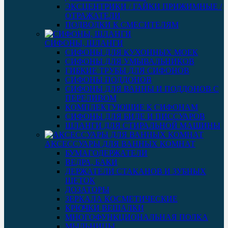
ЭКСЦЕНТРИКИ / ГАЙКИ ПРИЖИМНЫЕ /
ОТРАЖАТЕЛИ
ПОДВОДКИ К СМЕСИТЕЛЯМ
СИФОНЫ, ШЛАНГИ
СИФОНЫ ДЛЯ КУХОННЫХ МОЕК
СИФОНЫ ДЛЯ УМЫВАЛЬНИКОВ
ГИБКИЕ ТРУБЫ ДЛЯ СИФОНОВ
СИФОНЫ ПОДДОНОВ
СИФОНЫ ДЛЯ ВАННЫ И ПОДДОНОВ С
ПЕРЕЛИВОМ
КОМПЛЕКТУЮЩИЕ К СИФОНАМ
СИФОНЫ ДЛЯ БИДЕ И ПИССУАРОВ
ШЛАНГИ ДЛЯ СТИРАЛЬНОЙ МАШИНЫ
АКСЕССУАРЫ ДЛЯ ВАННЫХ КОМНАТ
БУМАГОДЕРЖАТЕЛИ
ВЕДРА, БАКИ
ДЕРЖАТЕЛИ СТАКАНОВ И ЗУБНЫХ
ЩЕТОК
ДОЗАТОРЫ
ЗЕРКАЛА КОСМЕТИЧЕСКИЕ
КРЮЧКИ ВЕШАЛКИ
МНОГОФУНКЦИОНАЛЬНАЯ ПОЛКА
МЫЛЬНИЦЫ