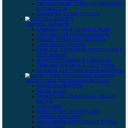
ЭКСЦЕНТРИКИ / ГАЙКИ ПРИЖИМНЫЕ /
ОТРАЖАТЕЛИ
ПОДВОДКИ К СМЕСИТЕЛЯМ
СИФОНЫ, ШЛАНГИ
СИФОНЫ ДЛЯ КУХОННЫХ МОЕК
СИФОНЫ ДЛЯ УМЫВАЛЬНИКОВ
ГИБКИЕ ТРУБЫ ДЛЯ СИФОНОВ
СИФОНЫ ПОДДОНОВ
СИФОНЫ ДЛЯ ВАННЫ И ПОДДОНОВ С
ПЕРЕЛИВОМ
КОМПЛЕКТУЮЩИЕ К СИФОНАМ
СИФОНЫ ДЛЯ БИДЕ И ПИССУАРОВ
ШЛАНГИ ДЛЯ СТИРАЛЬНОЙ МАШИНЫ
АКСЕССУАРЫ ДЛЯ ВАННЫХ КОМНАТ
БУМАГОДЕРЖАТЕЛИ
ВЕДРА, БАКИ
ДЕРЖАТЕЛИ СТАКАНОВ И ЗУБНЫХ
ЩЕТОК
ДОЗАТОРЫ
ЗЕРКАЛА КОСМЕТИЧЕСКИЕ
КРЮЧКИ ВЕШАЛКИ
МНОГОФУНКЦИОНАЛЬНАЯ ПОЛКА
МЫЛЬНИЦЫ