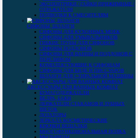
ЭКСЦЕНТРИКИ / ГАЙКИ ПРИЖИМНЫЕ /
ОТРАЖАТЕЛИ
ПОДВОДКИ К СМЕСИТЕЛЯМ
СИФОНЫ, ШЛАНГИ
СИФОНЫ ДЛЯ КУХОННЫХ МОЕК
СИФОНЫ ДЛЯ УМЫВАЛЬНИКОВ
ГИБКИЕ ТРУБЫ ДЛЯ СИФОНОВ
СИФОНЫ ПОДДОНОВ
СИФОНЫ ДЛЯ ВАННЫ И ПОДДОНОВ С
ПЕРЕЛИВОМ
КОМПЛЕКТУЮЩИЕ К СИФОНАМ
СИФОНЫ ДЛЯ БИДЕ И ПИССУАРОВ
ШЛАНГИ ДЛЯ СТИРАЛЬНОЙ МАШИНЫ
АКСЕССУАРЫ ДЛЯ ВАННЫХ КОМНАТ
БУМАГОДЕРЖАТЕЛИ
ВЕДРА, БАКИ
ДЕРЖАТЕЛИ СТАКАНОВ И ЗУБНЫХ
ЩЕТОК
ДОЗАТОРЫ
ЗЕРКАЛА КОСМЕТИЧЕСКИЕ
КРЮЧКИ ВЕШАЛКИ
МНОГОФУНКЦИОНАЛЬНАЯ ПОЛКА
МЫЛЬНИЦЫ