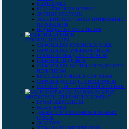
КАРТРИДЖИ
КРАН-БУКСЫ МАХОВИКИ
ДОННЫЕ КЛАПАНЫ
ЭКСЦЕНТРИКИ / ГАЙКИ ПРИЖИМНЫЕ /
ОТРАЖАТЕЛИ
ПОДВОДКИ К СМЕСИТЕЛЯМ
СИФОНЫ, ШЛАНГИ
СИФОНЫ ДЛЯ КУХОННЫХ МОЕК
СИФОНЫ ДЛЯ УМЫВАЛЬНИКОВ
ГИБКИЕ ТРУБЫ ДЛЯ СИФОНОВ
СИФОНЫ ПОДДОНОВ
СИФОНЫ ДЛЯ ВАННЫ И ПОДДОНОВ С
ПЕРЕЛИВОМ
КОМПЛЕКТУЮЩИЕ К СИФОНАМ
СИФОНЫ ДЛЯ БИДЕ И ПИССУАРОВ
ШЛАНГИ ДЛЯ СТИРАЛЬНОЙ МАШИНЫ
АКСЕССУАРЫ ДЛЯ ВАННЫХ КОМНАТ
БУМАГОДЕРЖАТЕЛИ
ВЕДРА, БАКИ
ДЕРЖАТЕЛИ СТАКАНОВ И ЗУБНЫХ
ЩЕТОК
ДОЗАТОРЫ
ЗЕРКАЛА КОСМЕТИЧЕСКИЕ