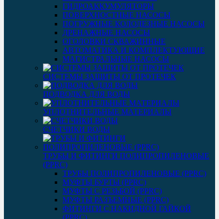
ГИДРОАККУМУЛЯТОРЫ
ПОВЕРХНОСТНЫЕ НАСОСЫ
ПОГРУЖНЫЕ КОЛОДЕЗНЫЕ НАСОСЫ
ДРЕНАЖНЫЕ НАСОСЫ
ОГОЛОВКИ СКВАЖИННЫЕ
АВТОМАТИКА И КОМПЛЕКТУЮЩИЕ
МАГИСТРАЛЬНЫЕ НАСОСЫ
СИСТЕМЫ ЗАЩИТЫ ОТ ПРОТЕЧЕК
ПОДВОДКА ДЛЯ ВОДЫ
УПЛОТНИТЕЛЬНЫЕ МАТЕРИАЛЫ
СЧЕТЧИКИ ВОДЫ
ТРУБЫ И ФИТИНГИ ПОЛИПРОПИЛЕНОВЫЕ
(PPRC)
ТРУБЫ ПОЛИПРОПИЛЕНОВЫЕ (PPRC)
МУФТЫ БУРТЫ (PPRC)
МУФТЫ C РЕЗЬБОЙ (PPRC)
МУФТЫ РАЗЪЕМНЫЕ (PPRC)
ФИТИНГИ С НАКИДНОЙ ГАЙКОЙ
(PPRC)