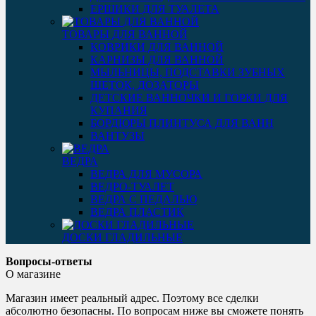
ЕРШИКИ ДЛЯ ТУАЛЕТА
ТОВАРЫ ДЛЯ ВАННОЙ
КОВРИКИ ДЛЯ ВАННОЙ
КАРНИЗЫ ДЛЯ ВАННОЙ
МЫЛЬНИЦЫ, ПОДСТАВКИ ЗУБНЫХ
ЩЕТОК, ДОЗАТОРЫ
ДЕТСКИЕ ВАННОЧКИ И ГОРКИ ДЛЯ
КУПАНИЯ
БОРДЮРЫ ПЛИНТУСА ДЛЯ ВАНН
ВАНТУЗЫ
ВЕДРА
ВЕДРА ДЛЯ МУСОРА
ВЕДРО-ТУАЛЕТ
ВЕДРА С ПЕДАЛЬЮ
ВЕДРА ПЛАСТИК
ДОСКИ ГЛАДИЛЬНЫЕ
Вопросы-ответы
О магазине
Магазин имеет реальный адрес. Поэтому все сделки
абсолютно безопасны. По вопросам ниже вы сможете понять