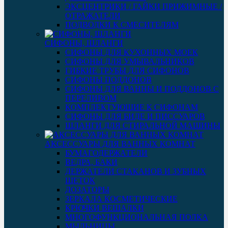
ЭКСЦЕНТРИКИ / ГАЙКИ ПРИЖИМНЫЕ /
ОТРАЖАТЕЛИ
ПОДВОДКИ К СМЕСИТЕЛЯМ
СИФОНЫ, ШЛАНГИ
СИФОНЫ ДЛЯ КУХОННЫХ МОЕК
СИФОНЫ ДЛЯ УМЫВАЛЬНИКОВ
ГИБКИЕ ТРУБЫ ДЛЯ СИФОНОВ
СИФОНЫ ПОДДОНОВ
СИФОНЫ ДЛЯ ВАННЫ И ПОДДОНОВ С
ПЕРЕЛИВОМ
КОМПЛЕКТУЮЩИЕ К СИФОНАМ
СИФОНЫ ДЛЯ БИДЕ И ПИССУАРОВ
ШЛАНГИ ДЛЯ СТИРАЛЬНОЙ МАШИНЫ
АКСЕССУАРЫ ДЛЯ ВАННЫХ КОМНАТ
БУМАГОДЕРЖАТЕЛИ
ВЕДРА, БАКИ
ДЕРЖАТЕЛИ СТАКАНОВ И ЗУБНЫХ
ЩЕТОК
ДОЗАТОРЫ
ЗЕРКАЛА КОСМЕТИЧЕСКИЕ
КРЮЧКИ ВЕШАЛКИ
МНОГОФУНКЦИОНАЛЬНАЯ ПОЛКА
МЫЛЬНИЦЫ