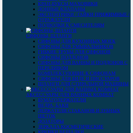
КРАН-БУКСЫ МАХОВИКИ
ДОННЫЕ КЛАПАНЫ
ЭКСЦЕНТРИКИ / ГАЙКИ ПРИЖИМНЫЕ /
ОТРАЖАТЕЛИ
ПОДВОДКИ К СМЕСИТЕЛЯМ
СИФОНЫ, ШЛАНГИ
СИФОНЫ ДЛЯ КУХОННЫХ МОЕК
СИФОНЫ ДЛЯ УМЫВАЛЬНИКОВ
ГИБКИЕ ТРУБЫ ДЛЯ СИФОНОВ
СИФОНЫ ПОДДОНОВ
СИФОНЫ ДЛЯ ВАННЫ И ПОДДОНОВ С
ПЕРЕЛИВОМ
КОМПЛЕКТУЮЩИЕ К СИФОНАМ
СИФОНЫ ДЛЯ БИДЕ И ПИССУАРОВ
ШЛАНГИ ДЛЯ СТИРАЛЬНОЙ МАШИНЫ
АКСЕССУАРЫ ДЛЯ ВАННЫХ КОМНАТ
БУМАГОДЕРЖАТЕЛИ
ВЕДРА, БАКИ
ДЕРЖАТЕЛИ СТАКАНОВ И ЗУБНЫХ
ЩЕТОК
ДОЗАТОРЫ
ЗЕРКАЛА КОСМЕТИЧЕСКИЕ
КРЮЧКИ ВЕШАЛКИ