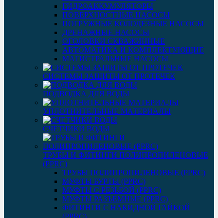
ГИДРОАККУМУЛЯТОРЫ
ПОВЕРХНОСТНЫЕ НАСОСЫ
ПОГРУЖНЫЕ КОЛОДЕЗНЫЕ НАСОСЫ
ДРЕНАЖНЫЕ НАСОСЫ
ОГОЛОВКИ СКВАЖИННЫЕ
АВТОМАТИКА И КОМПЛЕКТУЮЩИЕ
МАГИСТРАЛЬНЫЕ НАСОСЫ
СИСТЕМЫ ЗАЩИТЫ ОТ ПРОТЕЧЕК
ПОДВОДКА ДЛЯ ВОДЫ
УПЛОТНИТЕЛЬНЫЕ МАТЕРИАЛЫ
СЧЕТЧИКИ ВОДЫ
ТРУБЫ И ФИТИНГИ ПОЛИПРОПИЛЕНОВЫЕ
(PPRC)
ТРУБЫ ПОЛИПРОПИЛЕНОВЫЕ (PPRC)
МУФТЫ БУРТЫ (PPRC)
МУФТЫ C РЕЗЬБОЙ (PPRC)
МУФТЫ РАЗЪЕМНЫЕ (PPRC)
ФИТИНГИ С НАКИДНОЙ ГАЙКОЙ
(PPRC)