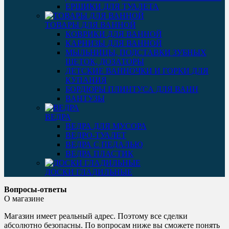
ЕРШИКИ ДЛЯ ТУАЛЕТА
ТОВАРЫ ДЛЯ ВАННОЙ
КОВРИКИ ДЛЯ ВАННОЙ
КАРНИЗЫ ДЛЯ ВАННОЙ
МЫЛЬНИЦЫ, ПОДСТАВКИ ЗУБНЫХ
ЩЕТОК, ДОЗАТОРЫ
ДЕТСКИЕ ВАННОЧКИ И ГОРКИ ДЛЯ
КУПАНИЯ
БОРДЮРЫ ПЛИНТУСА ДЛЯ ВАНН
ВАНТУЗЫ
ВЕДРА
ВЕДРА ДЛЯ МУСОРА
ВЕДРО-ТУАЛЕТ
ВЕДРА С ПЕДАЛЬЮ
ВЕДРА ПЛАСТИК
ДОСКИ ГЛАДИЛЬНЫЕ
Вопросы-ответы
О магазине
Магазин имеет реальный адрес. Поэтому все сделки
абсолютно безопасны. По вопросам ниже вы сможете понять