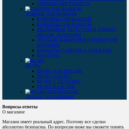
ЕРШИКИ ДЛЯ ТУАЛЕТА
ТОВАРЫ ДЛЯ ВАННОЙ
КОВРИКИ ДЛЯ ВАННОЙ
КАРНИЗЫ ДЛЯ ВАННОЙ
МЫЛЬНИЦЫ, ПОДСТАВКИ ЗУБНЫХ
ЩЕТОК, ДОЗАТОРЫ
ДЕТСКИЕ ВАННОЧКИ И ГОРКИ ДЛЯ
КУПАНИЯ
БОРДЮРЫ ПЛИНТУСА ДЛЯ ВАНН
ВАНТУЗЫ
ВЕДРА
ВЕДРА ДЛЯ МУСОРА
ВЕДРО-ТУАЛЕТ
ВЕДРА С ПЕДАЛЬЮ
ВЕДРА ПЛАСТИК
ДОСКИ ГЛАДИЛЬНЫЕ
Вопросы-ответы
О магазине
Магазин имеет реальный адрес. Поэтому все сделки
абсолютно безопасны. По вопросам ниже вы сможете понять