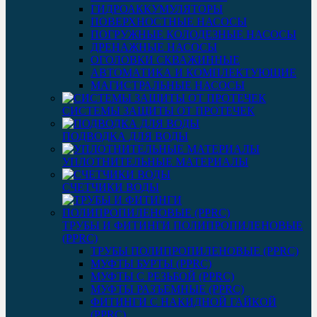
ГИДРОАККУМУЛЯТОРЫ
ПОВЕРХНОСТНЫЕ НАСОСЫ
ПОГРУЖНЫЕ КОЛОДЕЗНЫЕ НАСОСЫ
ДРЕНАЖНЫЕ НАСОСЫ
ОГОЛОВКИ СКВАЖИННЫЕ
АВТОМАТИКА И КОМПЛЕКТУЮЩИЕ
МАГИСТРАЛЬНЫЕ НАСОСЫ
СИСТЕМЫ ЗАЩИТЫ ОТ ПРОТЕЧЕК
ПОДВОДКА ДЛЯ ВОДЫ
УПЛОТНИТЕЛЬНЫЕ МАТЕРИАЛЫ
СЧЕТЧИКИ ВОДЫ
ТРУБЫ И ФИТИНГИ ПОЛИПРОПИЛЕНОВЫЕ
(PPRC)
ТРУБЫ ПОЛИПРОПИЛЕНОВЫЕ (PPRC)
МУФТЫ БУРТЫ (PPRC)
МУФТЫ C РЕЗЬБОЙ (PPRC)
МУФТЫ РАЗЪЕМНЫЕ (PPRC)
ФИТИНГИ С НАКИДНОЙ ГАЙКОЙ
(PPRC)