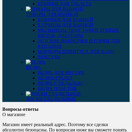
ЕРШИКИ ДЛЯ ТУАЛЕТА
ТОВАРЫ ДЛЯ ВАННОЙ
КОВРИКИ ДЛЯ ВАННОЙ
КАРНИЗЫ ДЛЯ ВАННОЙ
МЫЛЬНИЦЫ, ПОДСТАВКИ ЗУБНЫХ
ЩЕТОК, ДОЗАТОРЫ
ДЕТСКИЕ ВАННОЧКИ И ГОРКИ ДЛЯ
КУПАНИЯ
БОРДЮРЫ ПЛИНТУСА ДЛЯ ВАНН
ВАНТУЗЫ
ВЕДРА
ВЕДРА ДЛЯ МУСОРА
ВЕДРО-ТУАЛЕТ
ВЕДРА С ПЕДАЛЬЮ
ВЕДРА ПЛАСТИК
ДОСКИ ГЛАДИЛЬНЫЕ
Вопросы-ответы
О магазине
Магазин имеет реальный адрес. Поэтому все сделки
абсолютно безопасны. По вопросам ниже вы сможете понять