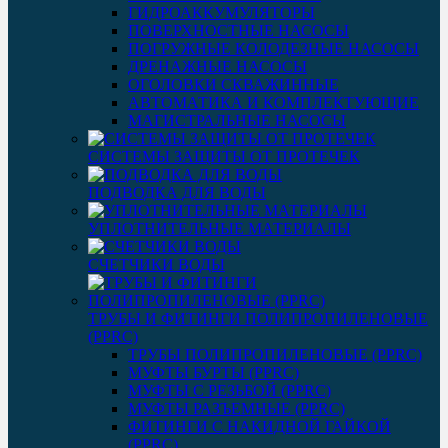
ГИДРОАККУМУЛЯТОРЫ
ПОВЕРХНОСТНЫЕ НАСОСЫ
ПОГРУЖНЫЕ КОЛОДЕЗНЫЕ НАСОСЫ
ДРЕНАЖНЫЕ НАСОСЫ
ОГОЛОВКИ СКВАЖИННЫЕ
АВТОМАТИКА И КОМПЛЕКТУЮЩИЕ
МАГИСТРАЛЬНЫЕ НАСОСЫ
СИСТЕМЫ ЗАЩИТЫ ОТ ПРОТЕЧЕК
ПОДВОДКА ДЛЯ ВОДЫ
УПЛОТНИТЕЛЬНЫЕ МАТЕРИАЛЫ
СЧЕТЧИКИ ВОДЫ
ТРУБЫ И ФИТИНГИ ПОЛИПРОПИЛЕНОВЫЕ
(PPRC)
ТРУБЫ ПОЛИПРОПИЛЕНОВЫЕ (PPRC)
МУФТЫ БУРТЫ (PPRC)
МУФТЫ C РЕЗЬБОЙ (PPRC)
МУФТЫ РАЗЪЕМНЫЕ (PPRC)
ФИТИНГИ С НАКИДНОЙ ГАЙКОЙ
(PPRC)