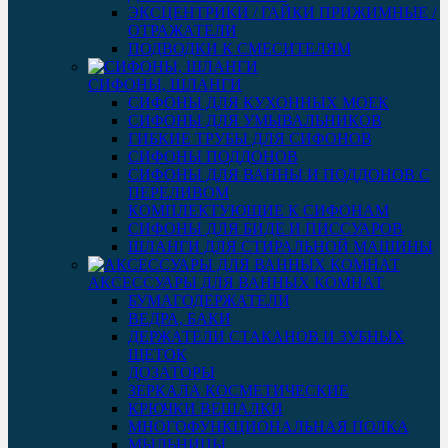
ЭКСЦЕНТРИКИ / ГАЙКИ ПРИЖИМНЫЕ /
ОТРАЖАТЕЛИ
ПОДВОДКИ К СМЕСИТЕЛЯМ
СИФОНЫ, ШЛАНГИ
СИФОНЫ ДЛЯ КУХОННЫХ МОЕК
СИФОНЫ ДЛЯ УМЫВАЛЬНИКОВ
ГИБКИЕ ТРУБЫ ДЛЯ СИФОНОВ
СИФОНЫ ПОДДОНОВ
СИФОНЫ ДЛЯ ВАННЫ И ПОДДОНОВ С
ПЕРЕЛИВОМ
КОМПЛЕКТУЮЩИЕ К СИФОНАМ
СИФОНЫ ДЛЯ БИДЕ И ПИССУАРОВ
ШЛАНГИ ДЛЯ СТИРАЛЬНОЙ МАШИНЫ
АКСЕССУАРЫ ДЛЯ ВАННЫХ КОМНАТ
БУМАГОДЕРЖАТЕЛИ
ВЕДРА, БАКИ
ДЕРЖАТЕЛИ СТАКАНОВ И ЗУБНЫХ
ЩЕТОК
ДОЗАТОРЫ
ЗЕРКАЛА КОСМЕТИЧЕСКИЕ
КРЮЧКИ ВЕШАЛКИ
МНОГОФУНКЦИОНАЛЬНАЯ ПОЛКА
МЫЛЬНИЦЫ