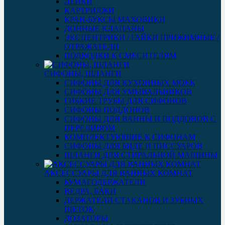
ЛЕЙКИ
КАРТРИДЖИ
КРАН-БУКСЫ МАХОВИКИ
ДОННЫЕ КЛАПАНЫ
ЭКСЦЕНТРИКИ / ГАЙКИ ПРИЖИМНЫЕ /
ОТРАЖАТЕЛИ
ПОДВОДКИ К СМЕСИТЕЛЯМ
СИФОНЫ, ШЛАНГИ
СИФОНЫ ДЛЯ КУХОННЫХ МОЕК
СИФОНЫ ДЛЯ УМЫВАЛЬНИКОВ
ГИБКИЕ ТРУБЫ ДЛЯ СИФОНОВ
СИФОНЫ ПОДДОНОВ
СИФОНЫ ДЛЯ ВАННЫ И ПОДДОНОВ С
ПЕРЕЛИВОМ
КОМПЛЕКТУЮЩИЕ К СИФОНАМ
СИФОНЫ ДЛЯ БИДЕ И ПИССУАРОВ
ШЛАНГИ ДЛЯ СТИРАЛЬНОЙ МАШИНЫ
АКСЕССУАРЫ ДЛЯ ВАННЫХ КОМНАТ
БУМАГОДЕРЖАТЕЛИ
ВЕДРА, БАКИ
ДЕРЖАТЕЛИ СТАКАНОВ И ЗУБНЫХ
ЩЕТОК
ДОЗАТОРЫ