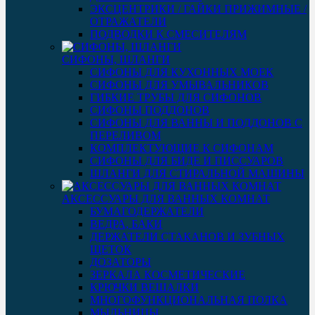
ЭКСЦЕНТРИКИ / ГАЙКИ ПРИЖИМНЫЕ /
ОТРАЖАТЕЛИ
ПОДВОДКИ К СМЕСИТЕЛЯМ
СИФОНЫ, ШЛАНГИ
СИФОНЫ ДЛЯ КУХОННЫХ МОЕК
СИФОНЫ ДЛЯ УМЫВАЛЬНИКОВ
ГИБКИЕ ТРУБЫ ДЛЯ СИФОНОВ
СИФОНЫ ПОДДОНОВ
СИФОНЫ ДЛЯ ВАННЫ И ПОДДОНОВ С
ПЕРЕЛИВОМ
КОМПЛЕКТУЮЩИЕ К СИФОНАМ
СИФОНЫ ДЛЯ БИДЕ И ПИССУАРОВ
ШЛАНГИ ДЛЯ СТИРАЛЬНОЙ МАШИНЫ
АКСЕССУАРЫ ДЛЯ ВАННЫХ КОМНАТ
БУМАГОДЕРЖАТЕЛИ
ВЕДРА, БАКИ
ДЕРЖАТЕЛИ СТАКАНОВ И ЗУБНЫХ
ЩЕТОК
ДОЗАТОРЫ
ЗЕРКАЛА КОСМЕТИЧЕСКИЕ
КРЮЧКИ ВЕШАЛКИ
МНОГОФУНКЦИОНАЛЬНАЯ ПОЛКА
МЫЛЬНИЦЫ