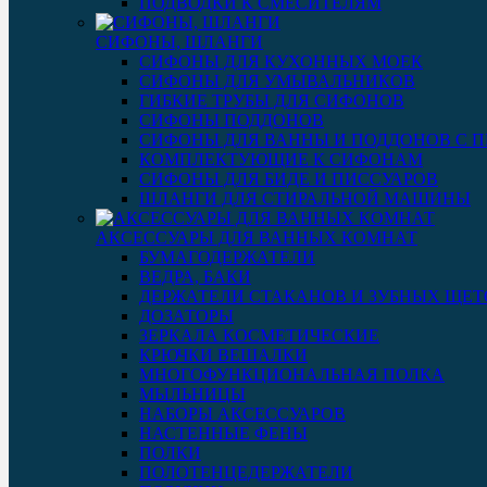
ПОДВОДКИ К СМЕСИТЕЛЯМ
СИФОНЫ, ШЛАНГИ
СИФОНЫ ДЛЯ КУХОННЫХ МОЕК
СИФОНЫ ДЛЯ УМЫВАЛЬНИКОВ
ГИБКИЕ ТРУБЫ ДЛЯ СИФОНОВ
СИФОНЫ ПОДДОНОВ
СИФОНЫ ДЛЯ ВАННЫ И ПОДДОНОВ С 
КОМПЛЕКТУЮЩИЕ К СИФОНАМ
СИФОНЫ ДЛЯ БИДЕ И ПИССУАРОВ
ШЛАНГИ ДЛЯ СТИРАЛЬНОЙ МАШИНЫ
АКСЕССУАРЫ ДЛЯ ВАННЫХ КОМНАТ
БУМАГОДЕРЖАТЕЛИ
ВЕДРА, БАКИ
ДЕРЖАТЕЛИ СТАКАНОВ И ЗУБНЫХ ЩЕТ
ДОЗАТОРЫ
ЗЕРКАЛА КОСМЕТИЧЕСКИЕ
КРЮЧКИ ВЕШАЛКИ
МНОГОФУНКЦИОНАЛЬНАЯ ПОЛКА
МЫЛЬНИЦЫ
НАБОРЫ АКСЕССУАРОВ
НАСТЕННЫЕ ФЕНЫ
ПОЛКИ
ПОЛОТЕНЦЕДЕРЖАТЕЛИ