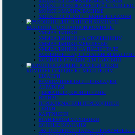
МОЙКИ ИЗ НЕРЖАВЕЮЩЕЙ СТАЛИ
МОЙКИ ИЗ НЕРЖАВЕЮЩЕЙ СТАЛИ PRO 3
МОЙКИ ЭМАЛИРОВАННЫЕ
МОЙКИ ИЗ ИСКУССТВЕННОГО КАМНЯ
РАКОВИНЫ ДЛЯ ВАННОЙ КОМНАТЫ
УМЫВАЛЬНИКИ
УМЫВАЛЬНИКИ НА СТОЛЕШНИЦУ
УМЫВАЛЬНИКИ МЕБЕЛЬНЫЕ
УМЫВАЛЬНИКИ НА ПЬЕДЕСТАЛЕ
РАКОВИНЫ НАД СТИРАЛЬНОЙ МАШИН
КОМПЛЕКТУЮЩИЕ ДЛЯ РАКОВИН
КОМПЛЕКТУЮЩИЕ К СМЕСИТЕЛЯМ
ШЛАНГИ
РЕМКОМПЛЕКТЫ И ПРОКЛАДКИ
АЭРАТОРЫ
ДЕРЖАТЕЛИ, КРОНШТЕЙНЫ
ИЗЛИВЫ
ПЕРЕКЛЮЧАТЕЛИ ПЕРЕХОДНИКИ
ЛЕЙКИ
КАРТРИДЖИ
КРАН-БУКСЫ МАХОВИКИ
ДОННЫЕ КЛАПАНЫ
ЭКСЦЕНТРИКИ / ГАЙКИ ПРИЖИМНЫЕ /