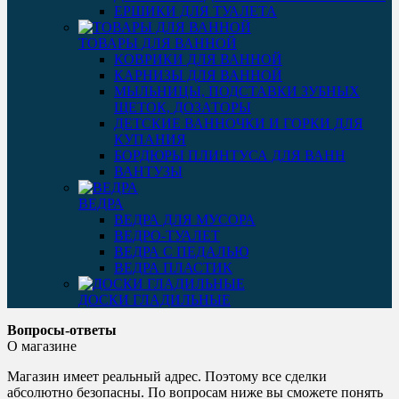
ЕРШИКИ ДЛЯ ТУАЛЕТА
ТОВАРЫ ДЛЯ ВАННОЙ
КОВРИКИ ДЛЯ ВАННОЙ
КАРНИЗЫ ДЛЯ ВАННОЙ
МЫЛЬНИЦЫ, ПОДСТАВКИ ЗУБНЫХ
ЩЕТОК, ДОЗАТОРЫ
ДЕТСКИЕ ВАННОЧКИ И ГОРКИ ДЛЯ
КУПАНИЯ
БОРДЮРЫ ПЛИНТУСА ДЛЯ ВАНН
ВАНТУЗЫ
ВЕДРА
ВЕДРА ДЛЯ МУСОРА
ВЕДРО-ТУАЛЕТ
ВЕДРА С ПЕДАЛЬЮ
ВЕДРА ПЛАСТИК
ДОСКИ ГЛАДИЛЬНЫЕ
Вопросы-ответы
О магазине
Магазин имеет реальный адрес. Поэтому все сделки
абсолютно безопасны. По вопросам ниже вы сможете понять