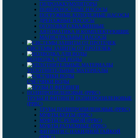
ГИДРОАККУМУЛЯТОРЫ
ПОВЕРХНОСТНЫЕ НАСОСЫ
ПОГРУЖНЫЕ КОЛОДЕЗНЫЕ НАСОСЫ
ДРЕНАЖНЫЕ НАСОСЫ
ОГОЛОВКИ СКВАЖИННЫЕ
АВТОМАТИКА И КОМПЛЕКТУЮЩИЕ
МАГИСТРАЛЬНЫЕ НАСОСЫ
СИСТЕМЫ ЗАЩИТЫ ОТ ПРОТЕЧЕК
ПОДВОДКА ДЛЯ ВОДЫ
УПЛОТНИТЕЛЬНЫЕ МАТЕРИАЛЫ
СЧЕТЧИКИ ВОДЫ
ТРУБЫ И ФИТИНГИ ПОЛИПРОПИЛЕНОВЫЕ
(PPRC)
ТРУБЫ ПОЛИПРОПИЛЕНОВЫЕ (PPRC)
МУФТЫ БУРТЫ (PPRC)
МУФТЫ C РЕЗЬБОЙ (PPRC)
МУФТЫ РАЗЪЕМНЫЕ (PPRC)
ФИТИНГИ С НАКИДНОЙ ГАЙКОЙ
(PPRC)