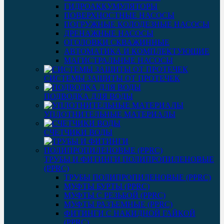
ГИДРОАККУМУЛЯТОРЫ
ПОВЕРХНОСТНЫЕ НАСОСЫ
ПОГРУЖНЫЕ КОЛОДЕЗНЫЕ НАСОСЫ
ДРЕНАЖНЫЕ НАСОСЫ
ОГОЛОВКИ СКВАЖИННЫЕ
АВТОМАТИКА И КОМПЛЕКТУЮЩИЕ
МАГИСТРАЛЬНЫЕ НАСОСЫ
СИСТЕМЫ ЗАЩИТЫ ОТ ПРОТЕЧЕК
ПОДВОДКА ДЛЯ ВОДЫ
УПЛОТНИТЕЛЬНЫЕ МАТЕРИАЛЫ
СЧЕТЧИКИ ВОДЫ
ТРУБЫ И ФИТИНГИ ПОЛИПРОПИЛЕНОВЫЕ
(PPRC)
ТРУБЫ ПОЛИПРОПИЛЕНОВЫЕ (PPRC)
МУФТЫ БУРТЫ (PPRC)
МУФТЫ C РЕЗЬБОЙ (PPRC)
МУФТЫ РАЗЪЕМНЫЕ (PPRC)
ФИТИНГИ С НАКИДНОЙ ГАЙКОЙ
(PPRC)