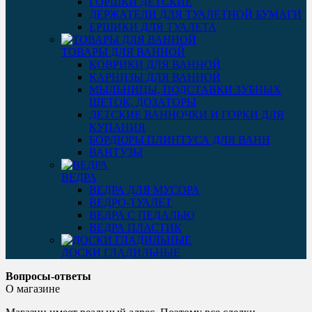
ГОРШКИ ДЕТСКИЕ
ДЕРЖАТЕЛИ ДЛЯ ТУАЛЕТНОЙ БУМАГИ
ЕРШИКИ ДЛЯ ТУАЛЕТА
ТОВАРЫ ДЛЯ ВАННОЙ
КОВРИКИ ДЛЯ ВАННОЙ
КАРНИЗЫ ДЛЯ ВАННОЙ
МЫЛЬНИЦЫ, ПОДСТАВКИ ЗУБНЫХ
ЩЕТОК, ДОЗАТОРЫ
ДЕТСКИЕ ВАННОЧКИ И ГОРКИ ДЛЯ
КУПАНИЯ
БОРДЮРЫ ПЛИНТУСА ДЛЯ ВАНН
ВАНТУЗЫ
ВЕДРА
ВЕДРА ДЛЯ МУСОРА
ВЕДРО-ТУАЛЕТ
ВЕДРА С ПЕДАЛЬЮ
ВЕДРА ПЛАСТИК
ДОСКИ ГЛАДИЛЬНЫЕ
Вопросы-ответы
О магазине