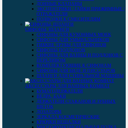
ДОННЫЕ КЛАПАНЫ
ЭКСЦЕНТРИКИ / ГАЙКИ ПРИЖИМНЫЕ /
ОТРАЖАТЕЛИ
ПОДВОДКИ К СМЕСИТЕЛЯМ
СИФОНЫ, ШЛАНГИ
СИФОНЫ ДЛЯ КУХОННЫХ МОЕК
СИФОНЫ ДЛЯ УМЫВАЛЬНИКОВ
ГИБКИЕ ТРУБЫ ДЛЯ СИФОНОВ
СИФОНЫ ПОДДОНОВ
СИФОНЫ ДЛЯ ВАННЫ И ПОДДОНОВ С
ПЕРЕЛИВОМ
КОМПЛЕКТУЮЩИЕ К СИФОНАМ
СИФОНЫ ДЛЯ БИДЕ И ПИССУАРОВ
ШЛАНГИ ДЛЯ СТИРАЛЬНОЙ МАШИНЫ
АКСЕССУАРЫ ДЛЯ ВАННЫХ КОМНАТ
БУМАГОДЕРЖАТЕЛИ
ВЕДРА, БАКИ
ДЕРЖАТЕЛИ СТАКАНОВ И ЗУБНЫХ
ЩЕТОК
ДОЗАТОРЫ
ЗЕРКАЛА КОСМЕТИЧЕСКИЕ
КРЮЧКИ ВЕШАЛКИ
МНОГОФУНКЦИОНАЛЬНАЯ ПОЛКА