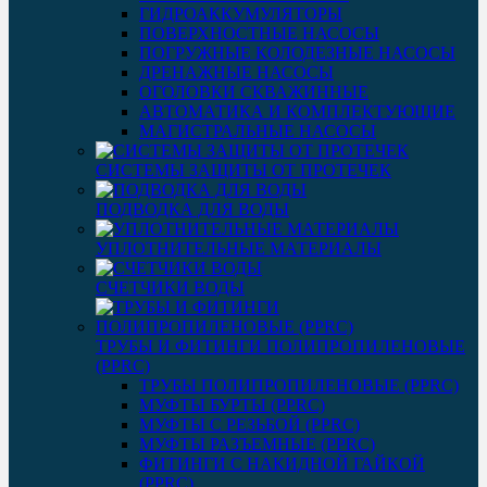
ГИДРОАККУМУЛЯТОРЫ
ПОВЕРХНОСТНЫЕ НАСОСЫ
ПОГРУЖНЫЕ КОЛОДЕЗНЫЕ НАСОСЫ
ДРЕНАЖНЫЕ НАСОСЫ
ОГОЛОВКИ СКВАЖИННЫЕ
АВТОМАТИКА И КОМПЛЕКТУЮЩИЕ
МАГИСТРАЛЬНЫЕ НАСОСЫ
СИСТЕМЫ ЗАЩИТЫ ОТ ПРОТЕЧЕК
ПОДВОДКА ДЛЯ ВОДЫ
УПЛОТНИТЕЛЬНЫЕ МАТЕРИАЛЫ
СЧЕТЧИКИ ВОДЫ
ТРУБЫ И ФИТИНГИ ПОЛИПРОПИЛЕНОВЫЕ
(PPRC)
ТРУБЫ ПОЛИПРОПИЛЕНОВЫЕ (PPRC)
МУФТЫ БУРТЫ (PPRC)
МУФТЫ C РЕЗЬБОЙ (PPRC)
МУФТЫ РАЗЪЕМНЫЕ (PPRC)
ФИТИНГИ С НАКИДНОЙ ГАЙКОЙ
(PPRC)