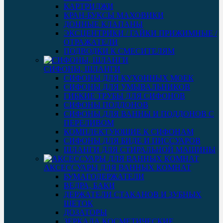
КАРТРИДЖИ
КРАН-БУКСЫ МАХОВИКИ
ДОННЫЕ КЛАПАНЫ
ЭКСЦЕНТРИКИ / ГАЙКИ ПРИЖИМНЫЕ /
ОТРАЖАТЕЛИ
ПОДВОДКИ К СМЕСИТЕЛЯМ
СИФОНЫ, ШЛАНГИ
СИФОНЫ ДЛЯ КУХОННЫХ МОЕК
СИФОНЫ ДЛЯ УМЫВАЛЬНИКОВ
ГИБКИЕ ТРУБЫ ДЛЯ СИФОНОВ
СИФОНЫ ПОДДОНОВ
СИФОНЫ ДЛЯ ВАННЫ И ПОДДОНОВ С
ПЕРЕЛИВОМ
КОМПЛЕКТУЮЩИЕ К СИФОНАМ
СИФОНЫ ДЛЯ БИДЕ И ПИССУАРОВ
ШЛАНГИ ДЛЯ СТИРАЛЬНОЙ МАШИНЫ
АКСЕССУАРЫ ДЛЯ ВАННЫХ КОМНАТ
БУМАГОДЕРЖАТЕЛИ
ВЕДРА, БАКИ
ДЕРЖАТЕЛИ СТАКАНОВ И ЗУБНЫХ
ЩЕТОК
ДОЗАТОРЫ
ЗЕРКАЛА КОСМЕТИЧЕСКИЕ