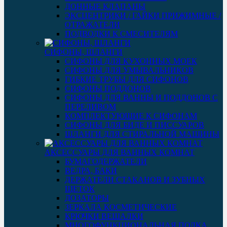
ДОННЫЕ КЛАПАНЫ
ЭКСЦЕНТРИКИ / ГАЙКИ ПРИЖИМНЫЕ /
ОТРАЖАТЕЛИ
ПОДВОДКИ К СМЕСИТЕЛЯМ
СИФОНЫ, ШЛАНГИ
СИФОНЫ ДЛЯ КУХОННЫХ МОЕК
СИФОНЫ ДЛЯ УМЫВАЛЬНИКОВ
ГИБКИЕ ТРУБЫ ДЛЯ СИФОНОВ
СИФОНЫ ПОДДОНОВ
СИФОНЫ ДЛЯ ВАННЫ И ПОДДОНОВ С
ПЕРЕЛИВОМ
КОМПЛЕКТУЮЩИЕ К СИФОНАМ
СИФОНЫ ДЛЯ БИДЕ И ПИССУАРОВ
ШЛАНГИ ДЛЯ СТИРАЛЬНОЙ МАШИНЫ
АКСЕССУАРЫ ДЛЯ ВАННЫХ КОМНАТ
БУМАГОДЕРЖАТЕЛИ
ВЕДРА, БАКИ
ДЕРЖАТЕЛИ СТАКАНОВ И ЗУБНЫХ
ЩЕТОК
ДОЗАТОРЫ
ЗЕРКАЛА КОСМЕТИЧЕСКИЕ
КРЮЧКИ ВЕШАЛКИ
МНОГОФУНКЦИОНАЛЬНАЯ ПОЛКА