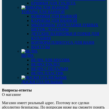
ЕРШИКИ ДЛЯ ТУАЛЕТА
ТОВАРЫ ДЛЯ ВАННОЙ
КОВРИКИ ДЛЯ ВАННОЙ
КАРНИЗЫ ДЛЯ ВАННОЙ
МЫЛЬНИЦЫ, ПОДСТАВКИ ЗУБНЫХ
ЩЕТОК, ДОЗАТОРЫ
ДЕТСКИЕ ВАННОЧКИ И ГОРКИ ДЛЯ
КУПАНИЯ
БОРДЮРЫ ПЛИНТУСА ДЛЯ ВАНН
ВАНТУЗЫ
ВЕДРА
ВЕДРА ДЛЯ МУСОРА
ВЕДРО-ТУАЛЕТ
ВЕДРА С ПЕДАЛЬЮ
ВЕДРА ПЛАСТИК
ДОСКИ ГЛАДИЛЬНЫЕ
Вопросы-ответы
О магазине
Магазин имеет реальный адрес. Поэтому все сделки
абсолютно безопасны. По вопросам ниже вы сможете понять