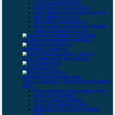
ГИДРОАККУМУЛЯТОРЫ
ПОВЕРХНОСТНЫЕ НАСОСЫ
ПОГРУЖНЫЕ КОЛОДЕЗНЫЕ НАСОСЫ
ДРЕНАЖНЫЕ НАСОСЫ
ОГОЛОВКИ СКВАЖИННЫЕ
АВТОМАТИКА И КОМПЛЕКТУЮЩИЕ
МАГИСТРАЛЬНЫЕ НАСОСЫ
СИСТЕМЫ ЗАЩИТЫ ОТ ПРОТЕЧЕК
ПОДВОДКА ДЛЯ ВОДЫ
УПЛОТНИТЕЛЬНЫЕ МАТЕРИАЛЫ
СЧЕТЧИКИ ВОДЫ
ТРУБЫ И ФИТИНГИ ПОЛИПРОПИЛЕНОВЫЕ
(PPRC)
ТРУБЫ ПОЛИПРОПИЛЕНОВЫЕ (PPRC)
МУФТЫ БУРТЫ (PPRC)
МУФТЫ C РЕЗЬБОЙ (PPRC)
МУФТЫ РАЗЪЕМНЫЕ (PPRC)
ФИТИНГИ С НАКИДНОЙ ГАЙКОЙ
(PPRC)