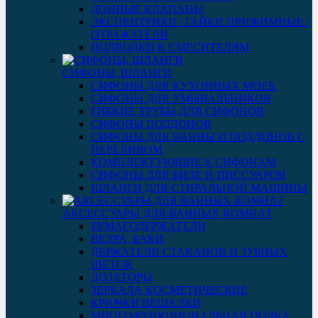
ДОННЫЕ КЛАПАНЫ
ЭКСЦЕНТРИКИ / ГАЙКИ ПРИЖИМНЫЕ /
ОТРАЖАТЕЛИ
ПОДВОДКИ К СМЕСИТЕЛЯМ
СИФОНЫ, ШЛАНГИ
СИФОНЫ ДЛЯ КУХОННЫХ МОЕК
СИФОНЫ ДЛЯ УМЫВАЛЬНИКОВ
ГИБКИЕ ТРУБЫ ДЛЯ СИФОНОВ
СИФОНЫ ПОДДОНОВ
СИФОНЫ ДЛЯ ВАННЫ И ПОДДОНОВ С
ПЕРЕЛИВОМ
КОМПЛЕКТУЮЩИЕ К СИФОНАМ
СИФОНЫ ДЛЯ БИДЕ И ПИССУАРОВ
ШЛАНГИ ДЛЯ СТИРАЛЬНОЙ МАШИНЫ
АКСЕССУАРЫ ДЛЯ ВАННЫХ КОМНАТ
БУМАГОДЕРЖАТЕЛИ
ВЕДРА, БАКИ
ДЕРЖАТЕЛИ СТАКАНОВ И ЗУБНЫХ
ЩЕТОК
ДОЗАТОРЫ
ЗЕРКАЛА КОСМЕТИЧЕСКИЕ
КРЮЧКИ ВЕШАЛКИ
МНОГОФУНКЦИОНАЛЬНАЯ ПОЛКА