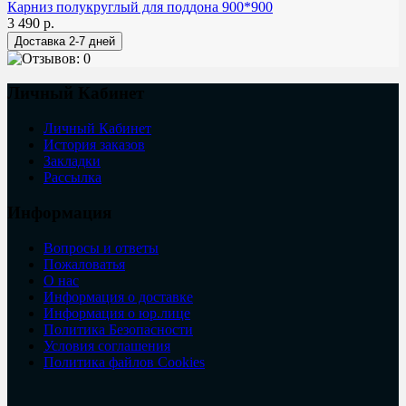
Карниз полукруглый для поддона 900*900
3 490 р.
Личный Кабинет
Личный Кабинет
История заказов
Закладки
Рассылка
Информация
Вопросы и ответы
Пожаловатья
О нас
Информация о доставке
Информация о юр.лице
Политика Безопасности
Условия соглашения
Политика файлов Cookies