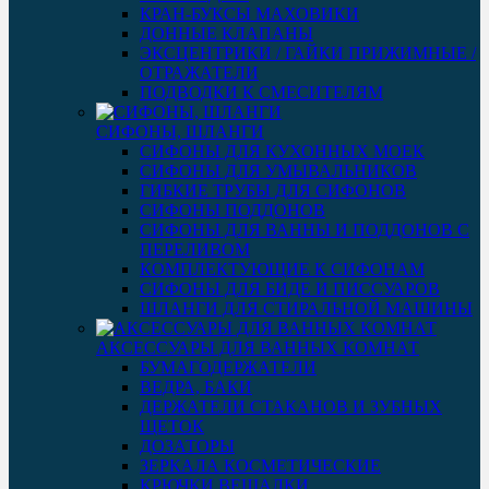
КРАН-БУКСЫ МАХОВИКИ
ДОННЫЕ КЛАПАНЫ
ЭКСЦЕНТРИКИ / ГАЙКИ ПРИЖИМНЫЕ /
ОТРАЖАТЕЛИ
ПОДВОДКИ К СМЕСИТЕЛЯМ
СИФОНЫ, ШЛАНГИ
СИФОНЫ ДЛЯ КУХОННЫХ МОЕК
СИФОНЫ ДЛЯ УМЫВАЛЬНИКОВ
ГИБКИЕ ТРУБЫ ДЛЯ СИФОНОВ
СИФОНЫ ПОДДОНОВ
СИФОНЫ ДЛЯ ВАННЫ И ПОДДОНОВ С
ПЕРЕЛИВОМ
КОМПЛЕКТУЮЩИЕ К СИФОНАМ
СИФОНЫ ДЛЯ БИДЕ И ПИССУАРОВ
ШЛАНГИ ДЛЯ СТИРАЛЬНОЙ МАШИНЫ
АКСЕССУАРЫ ДЛЯ ВАННЫХ КОМНАТ
БУМАГОДЕРЖАТЕЛИ
ВЕДРА, БАКИ
ДЕРЖАТЕЛИ СТАКАНОВ И ЗУБНЫХ
ЩЕТОК
ДОЗАТОРЫ
ЗЕРКАЛА КОСМЕТИЧЕСКИЕ
КРЮЧКИ ВЕШАЛКИ