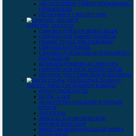
ЭКСЦЕНТРИКИ / ГАЙКИ ПРИЖИМНЫЕ /
ОТРАЖАТЕЛИ
ПОДВОДКИ К СМЕСИТЕЛЯМ
СИФОНЫ, ШЛАНГИ
СИФОНЫ ДЛЯ КУХОННЫХ МОЕК
СИФОНЫ ДЛЯ УМЫВАЛЬНИКОВ
ГИБКИЕ ТРУБЫ ДЛЯ СИФОНОВ
СИФОНЫ ПОДДОНОВ
СИФОНЫ ДЛЯ ВАННЫ И ПОДДОНОВ С
ПЕРЕЛИВОМ
КОМПЛЕКТУЮЩИЕ К СИФОНАМ
СИФОНЫ ДЛЯ БИДЕ И ПИССУАРОВ
ШЛАНГИ ДЛЯ СТИРАЛЬНОЙ МАШИНЫ
АКСЕССУАРЫ ДЛЯ ВАННЫХ КОМНАТ
БУМАГОДЕРЖАТЕЛИ
ВЕДРА, БАКИ
ДЕРЖАТЕЛИ СТАКАНОВ И ЗУБНЫХ
ЩЕТОК
ДОЗАТОРЫ
ЗЕРКАЛА КОСМЕТИЧЕСКИЕ
КРЮЧКИ ВЕШАЛКИ
МНОГОФУНКЦИОНАЛЬНАЯ ПОЛКА
МЫЛЬНИЦЫ