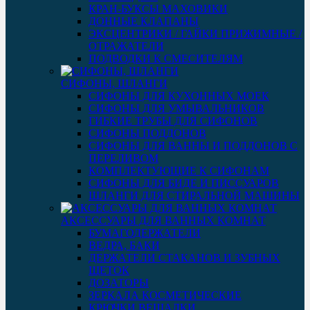
КРАН-БУКСЫ МАХОВИКИ
ДОННЫЕ КЛАПАНЫ
ЭКСЦЕНТРИКИ / ГАЙКИ ПРИЖИМНЫЕ /
ОТРАЖАТЕЛИ
ПОДВОДКИ К СМЕСИТЕЛЯМ
СИФОНЫ, ШЛАНГИ
СИФОНЫ ДЛЯ КУХОННЫХ МОЕК
СИФОНЫ ДЛЯ УМЫВАЛЬНИКОВ
ГИБКИЕ ТРУБЫ ДЛЯ СИФОНОВ
СИФОНЫ ПОДДОНОВ
СИФОНЫ ДЛЯ ВАННЫ И ПОДДОНОВ С
ПЕРЕЛИВОМ
КОМПЛЕКТУЮЩИЕ К СИФОНАМ
СИФОНЫ ДЛЯ БИДЕ И ПИССУАРОВ
ШЛАНГИ ДЛЯ СТИРАЛЬНОЙ МАШИНЫ
АКСЕССУАРЫ ДЛЯ ВАННЫХ КОМНАТ
БУМАГОДЕРЖАТЕЛИ
ВЕДРА, БАКИ
ДЕРЖАТЕЛИ СТАКАНОВ И ЗУБНЫХ
ЩЕТОК
ДОЗАТОРЫ
ЗЕРКАЛА КОСМЕТИЧЕСКИЕ
КРЮЧКИ ВЕШАЛКИ