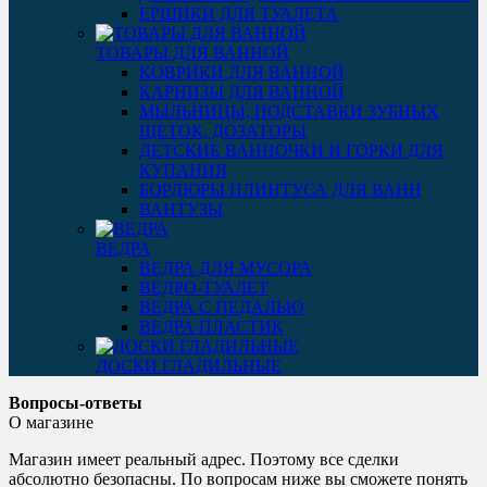
ЕРШИКИ ДЛЯ ТУАЛЕТА
ТОВАРЫ ДЛЯ ВАННОЙ
КОВРИКИ ДЛЯ ВАННОЙ
КАРНИЗЫ ДЛЯ ВАННОЙ
МЫЛЬНИЦЫ, ПОДСТАВКИ ЗУБНЫХ
ЩЕТОК, ДОЗАТОРЫ
ДЕТСКИЕ ВАННОЧКИ И ГОРКИ ДЛЯ
КУПАНИЯ
БОРДЮРЫ ПЛИНТУСА ДЛЯ ВАНН
ВАНТУЗЫ
ВЕДРА
ВЕДРА ДЛЯ МУСОРА
ВЕДРО-ТУАЛЕТ
ВЕДРА С ПЕДАЛЬЮ
ВЕДРА ПЛАСТИК
ДОСКИ ГЛАДИЛЬНЫЕ
Вопросы-ответы
О магазине
Магазин имеет реальный адрес. Поэтому все сделки
абсолютно безопасны. По вопросам ниже вы сможете понять