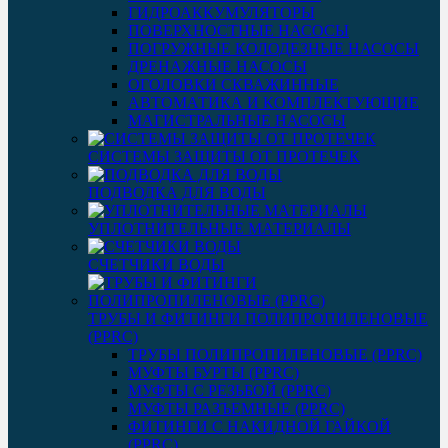
ГИДРОАККУМУЛЯТОРЫ
ПОВЕРХНОСТНЫЕ НАСОСЫ
ПОГРУЖНЫЕ КОЛОДЕЗНЫЕ НАСОСЫ
ДРЕНАЖНЫЕ НАСОСЫ
ОГОЛОВКИ СКВАЖИННЫЕ
АВТОМАТИКА И КОМПЛЕКТУЮЩИЕ
МАГИСТРАЛЬНЫЕ НАСОСЫ
СИСТЕМЫ ЗАЩИТЫ ОТ ПРОТЕЧЕК
ПОДВОДКА ДЛЯ ВОДЫ
УПЛОТНИТЕЛЬНЫЕ МАТЕРИАЛЫ
СЧЕТЧИКИ ВОДЫ
ТРУБЫ И ФИТИНГИ ПОЛИПРОПИЛЕНОВЫЕ
(PPRC)
ТРУБЫ ПОЛИПРОПИЛЕНОВЫЕ (PPRC)
МУФТЫ БУРТЫ (PPRC)
МУФТЫ C РЕЗЬБОЙ (PPRC)
МУФТЫ РАЗЪЕМНЫЕ (PPRC)
ФИТИНГИ С НАКИДНОЙ ГАЙКОЙ
(PPRC)