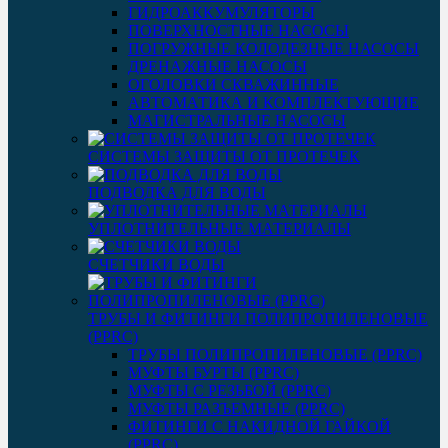
ГИДРОАККУМУЛЯТОРЫ
ПОВЕРХНОСТНЫЕ НАСОСЫ
ПОГРУЖНЫЕ КОЛОДЕЗНЫЕ НАСОСЫ
ДРЕНАЖНЫЕ НАСОСЫ
ОГОЛОВКИ СКВАЖИННЫЕ
АВТОМАТИКА И КОМПЛЕКТУЮЩИЕ
МАГИСТРАЛЬНЫЕ НАСОСЫ
СИСТЕМЫ ЗАЩИТЫ ОТ ПРОТЕЧЕК
ПОДВОДКА ДЛЯ ВОДЫ
УПЛОТНИТЕЛЬНЫЕ МАТЕРИАЛЫ
СЧЕТЧИКИ ВОДЫ
ТРУБЫ И ФИТИНГИ ПОЛИПРОПИЛЕНОВЫЕ
(PPRC)
ТРУБЫ ПОЛИПРОПИЛЕНОВЫЕ (PPRC)
МУФТЫ БУРТЫ (PPRC)
МУФТЫ C РЕЗЬБОЙ (PPRC)
МУФТЫ РАЗЪЕМНЫЕ (PPRC)
ФИТИНГИ С НАКИДНОЙ ГАЙКОЙ
(PPRC)