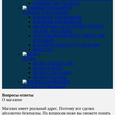
ЕРШИКИ ДЛЯ ТУАЛЕТА
ТОВАРЫ ДЛЯ ВАННОЙ
КОВРИКИ ДЛЯ ВАННОЙ
КАРНИЗЫ ДЛЯ ВАННОЙ
МЫЛЬНИЦЫ, ПОДСТАВКИ ЗУБНЫХ
ЩЕТОК, ДОЗАТОРЫ
ДЕТСКИЕ ВАННОЧКИ И ГОРКИ ДЛЯ
КУПАНИЯ
БОРДЮРЫ ПЛИНТУСА ДЛЯ ВАНН
ВАНТУЗЫ
ВЕДРА
ВЕДРА ДЛЯ МУСОРА
ВЕДРО-ТУАЛЕТ
ВЕДРА С ПЕДАЛЬЮ
ВЕДРА ПЛАСТИК
ДОСКИ ГЛАДИЛЬНЫЕ
Вопросы-ответы
О магазине
Магазин имеет реальный адрес. Поэтому все сделки
абсолютно безопасны. По вопросам ниже вы сможете понять