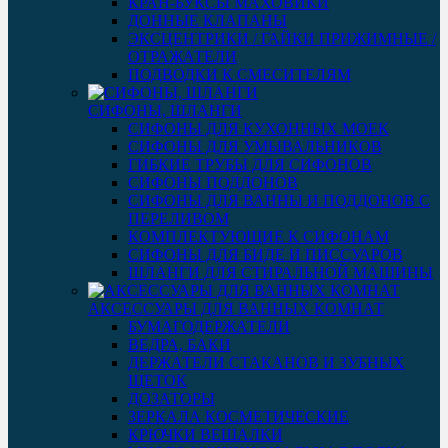
КРАН-БУКСЫ МАХОВИКИ
ДОННЫЕ КЛАПАНЫ
ЭКСЦЕНТРИКИ / ГАЙКИ ПРИЖИМНЫЕ /
ОТРАЖАТЕЛИ
ПОДВОДКИ К СМЕСИТЕЛЯМ
СИФОНЫ, ШЛАНГИ
СИФОНЫ ДЛЯ КУХОННЫХ МОЕК
СИФОНЫ ДЛЯ УМЫВАЛЬНИКОВ
ГИБКИЕ ТРУБЫ ДЛЯ СИФОНОВ
СИФОНЫ ПОДДОНОВ
СИФОНЫ ДЛЯ ВАННЫ И ПОДДОНОВ С
ПЕРЕЛИВОМ
КОМПЛЕКТУЮЩИЕ К СИФОНАМ
СИФОНЫ ДЛЯ БИДЕ И ПИССУАРОВ
ШЛАНГИ ДЛЯ СТИРАЛЬНОЙ МАШИНЫ
АКСЕССУАРЫ ДЛЯ ВАННЫХ КОМНАТ
БУМАГОДЕРЖАТЕЛИ
ВЕДРА, БАКИ
ДЕРЖАТЕЛИ СТАКАНОВ И ЗУБНЫХ
ЩЕТОК
ДОЗАТОРЫ
ЗЕРКАЛА КОСМЕТИЧЕСКИЕ
КРЮЧКИ ВЕШАЛКИ