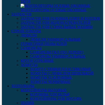
ТЯГИ
ВЕНТИЛЯТОРЫ ОСЕВЫЕ ОКОННЫЕ
ЗАПЧАСТИ
ЗАПЧАСТИ ДЛЯ ГАЗОВЫХ ПЛИТ И КОТЛОВ
ЗАПЧАСТИ ДЛЯ ВОДОНАГРЕВАТЕЛЕЙ
ЗАПЧАСТИ ДЛЯ СТИРАЛЬНЫХ МАШИН
СТРОЙ-ТОВАРЫ
ДЮБЕЛИ
ДЮБЕЛИ УНИВЕРСАЛЬНЫЕ
ГЕРМЕТИКИ ПЕНЫ КЛЕЙ
САМОРЕЗЫ
САМОРЕЗЫ ГКД (ПО ДЕРЕВУ)
САМОРЕЗЫ УНИВЕРСАЛЬНЫЕ
КРУГИ ОТРЕЗНЫЕ
ХОМУТЫ
ХОМУТ-СТЯЖКИ ПЛАСТИКОВЫЕ
ХОМУТЫ С ДЮБЕЛЕМ ШПИЛЬКОЙ
ХОМУТЫ УСИЛЕННЫЕ
ХОМУТЫ ЧЕРВЯЧНЫЕ
ХОЗТОВАРЫ
КОНТЕЙНЕРЫ БЫТОВЫЕ
КОРЗИНЫ ДЛЯ БЕЛЬЯ
КОНТЕЙНЕРЫ ДЛЯ МУСОРА
ПОЛИВ