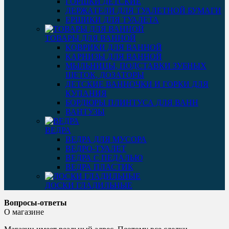
ГОРШКИ ДЕТСКИЕ
ДЕРЖАТЕЛИ ДЛЯ ТУАЛЕТНОЙ БУМАГИ
ЕРШИКИ ДЛЯ ТУАЛЕТА
ТОВАРЫ ДЛЯ ВАННОЙ
КОВРИКИ ДЛЯ ВАННОЙ
КАРНИЗЫ ДЛЯ ВАННОЙ
МЫЛЬНИЦЫ, ПОДСТАВКИ ЗУБНЫХ
ЩЕТОК, ДОЗАТОРЫ
ДЕТСКИЕ ВАННОЧКИ И ГОРКИ ДЛЯ
КУПАНИЯ
БОРДЮРЫ ПЛИНТУСА ДЛЯ ВАНН
ВАНТУЗЫ
ВЕДРА
ВЕДРА ДЛЯ МУСОРА
ВЕДРО-ТУАЛЕТ
ВЕДРА С ПЕДАЛЬЮ
ВЕДРА ПЛАСТИК
ДОСКИ ГЛАДИЛЬНЫЕ
Вопросы-ответы
О магазине