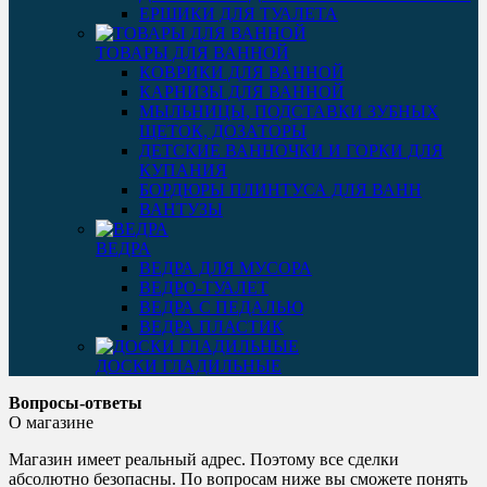
ЕРШИКИ ДЛЯ ТУАЛЕТА
ТОВАРЫ ДЛЯ ВАННОЙ
КОВРИКИ ДЛЯ ВАННОЙ
КАРНИЗЫ ДЛЯ ВАННОЙ
МЫЛЬНИЦЫ, ПОДСТАВКИ ЗУБНЫХ
ЩЕТОК, ДОЗАТОРЫ
ДЕТСКИЕ ВАННОЧКИ И ГОРКИ ДЛЯ
КУПАНИЯ
БОРДЮРЫ ПЛИНТУСА ДЛЯ ВАНН
ВАНТУЗЫ
ВЕДРА
ВЕДРА ДЛЯ МУСОРА
ВЕДРО-ТУАЛЕТ
ВЕДРА С ПЕДАЛЬЮ
ВЕДРА ПЛАСТИК
ДОСКИ ГЛАДИЛЬНЫЕ
Вопросы-ответы
О магазине
Магазин имеет реальный адрес. Поэтому все сделки
абсолютно безопасны. По вопросам ниже вы сможете понять