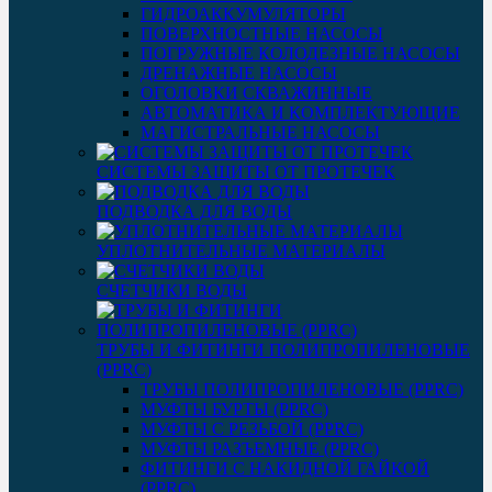
ГИДРОАККУМУЛЯТОРЫ
ПОВЕРХНОСТНЫЕ НАСОСЫ
ПОГРУЖНЫЕ КОЛОДЕЗНЫЕ НАСОСЫ
ДРЕНАЖНЫЕ НАСОСЫ
ОГОЛОВКИ СКВАЖИННЫЕ
АВТОМАТИКА И КОМПЛЕКТУЮЩИЕ
МАГИСТРАЛЬНЫЕ НАСОСЫ
СИСТЕМЫ ЗАЩИТЫ ОТ ПРОТЕЧЕК
ПОДВОДКА ДЛЯ ВОДЫ
УПЛОТНИТЕЛЬНЫЕ МАТЕРИАЛЫ
СЧЕТЧИКИ ВОДЫ
ТРУБЫ И ФИТИНГИ ПОЛИПРОПИЛЕНОВЫЕ
(PPRC)
ТРУБЫ ПОЛИПРОПИЛЕНОВЫЕ (PPRC)
МУФТЫ БУРТЫ (PPRC)
МУФТЫ C РЕЗЬБОЙ (PPRC)
МУФТЫ РАЗЪЕМНЫЕ (PPRC)
ФИТИНГИ С НАКИДНОЙ ГАЙКОЙ
(PPRC)