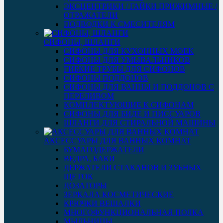
ЭКСЦЕНТРИКИ / ГАЙКИ ПРИЖИМНЫЕ /
ОТРАЖАТЕЛИ
ПОДВОДКИ К СМЕСИТЕЛЯМ
СИФОНЫ, ШЛАНГИ
СИФОНЫ ДЛЯ КУХОННЫХ МОЕК
СИФОНЫ ДЛЯ УМЫВАЛЬНИКОВ
ГИБКИЕ ТРУБЫ ДЛЯ СИФОНОВ
СИФОНЫ ПОДДОНОВ
СИФОНЫ ДЛЯ ВАННЫ И ПОДДОНОВ С
ПЕРЕЛИВОМ
КОМПЛЕКТУЮЩИЕ К СИФОНАМ
СИФОНЫ ДЛЯ БИДЕ И ПИССУАРОВ
ШЛАНГИ ДЛЯ СТИРАЛЬНОЙ МАШИНЫ
АКСЕССУАРЫ ДЛЯ ВАННЫХ КОМНАТ
БУМАГОДЕРЖАТЕЛИ
ВЕДРА, БАКИ
ДЕРЖАТЕЛИ СТАКАНОВ И ЗУБНЫХ
ЩЕТОК
ДОЗАТОРЫ
ЗЕРКАЛА КОСМЕТИЧЕСКИЕ
КРЮЧКИ ВЕШАЛКИ
МНОГОФУНКЦИОНАЛЬНАЯ ПОЛКА
МЫЛЬНИЦЫ