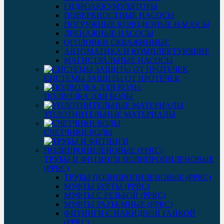
ГИДРОАККУМУЛЯТОРЫ
ПОВЕРХНОСТНЫЕ НАСОСЫ
ПОГРУЖНЫЕ КОЛОДЕЗНЫЕ НАСОСЫ
ДРЕНАЖНЫЕ НАСОСЫ
ОГОЛОВКИ СКВАЖИННЫЕ
АВТОМАТИКА И КОМПЛЕКТУЮЩИЕ
МАГИСТРАЛЬНЫЕ НАСОСЫ
СИСТЕМЫ ЗАЩИТЫ ОТ ПРОТЕЧЕК
ПОДВОДКА ДЛЯ ВОДЫ
УПЛОТНИТЕЛЬНЫЕ МАТЕРИАЛЫ
СЧЕТЧИКИ ВОДЫ
ТРУБЫ И ФИТИНГИ ПОЛИПРОПИЛЕНОВЫЕ
(PPRC)
ТРУБЫ ПОЛИПРОПИЛЕНОВЫЕ (PPRC)
МУФТЫ БУРТЫ (PPRC)
МУФТЫ C РЕЗЬБОЙ (PPRC)
МУФТЫ РАЗЪЕМНЫЕ (PPRC)
ФИТИНГИ С НАКИДНОЙ ГАЙКОЙ
(PPRC)