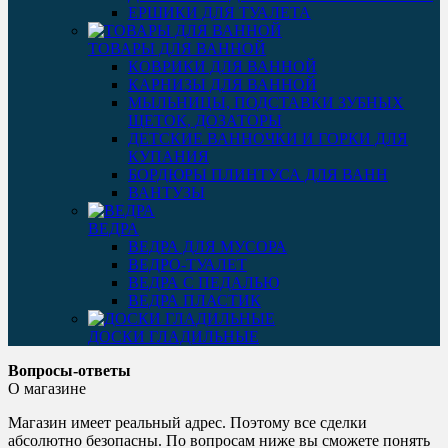
ЕРШИКИ ДЛЯ ТУАЛЕТА
ТОВАРЫ ДЛЯ ВАННОЙ
КОВРИКИ ДЛЯ ВАННОЙ
КАРНИЗЫ ДЛЯ ВАННОЙ
МЫЛЬНИЦЫ, ПОДСТАВКИ ЗУБНЫХ
ЩЕТОК, ДОЗАТОРЫ
ДЕТСКИЕ ВАННОЧКИ И ГОРКИ ДЛЯ
КУПАНИЯ
БОРДЮРЫ ПЛИНТУСА ДЛЯ ВАНН
ВАНТУЗЫ
ВЕДРА
ВЕДРА ДЛЯ МУСОРА
ВЕДРО-ТУАЛЕТ
ВЕДРА С ПЕДАЛЬЮ
ВЕДРА ПЛАСТИК
ДОСКИ ГЛАДИЛЬНЫЕ
Вопросы-ответы
О магазине
Магазин имеет реальный адрес. Поэтому все сделки
абсолютно безопасны. По вопросам ниже вы сможете понять