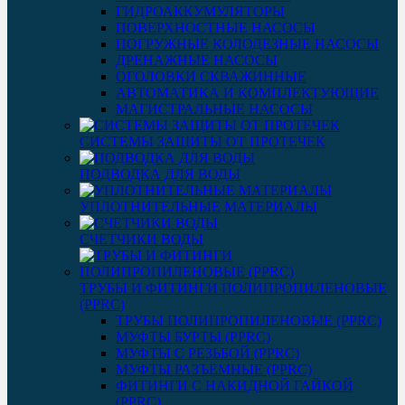
ГИДРОАККУМУЛЯТОРЫ
ПОВЕРХНОСТНЫЕ НАСОСЫ
ПОГРУЖНЫЕ КОЛОДЕЗНЫЕ НАСОСЫ
ДРЕНАЖНЫЕ НАСОСЫ
ОГОЛОВКИ СКВАЖИННЫЕ
АВТОМАТИКА И КОМПЛЕКТУЮЩИЕ
МАГИСТРАЛЬНЫЕ НАСОСЫ
СИСТЕМЫ ЗАЩИТЫ ОТ ПРОТЕЧЕК
ПОДВОДКА ДЛЯ ВОДЫ
УПЛОТНИТЕЛЬНЫЕ МАТЕРИАЛЫ
СЧЕТЧИКИ ВОДЫ
ТРУБЫ И ФИТИНГИ ПОЛИПРОПИЛЕНОВЫЕ
(PPRC)
ТРУБЫ ПОЛИПРОПИЛЕНОВЫЕ (PPRC)
МУФТЫ БУРТЫ (PPRC)
МУФТЫ C РЕЗЬБОЙ (PPRC)
МУФТЫ РАЗЪЕМНЫЕ (PPRC)
ФИТИНГИ С НАКИДНОЙ ГАЙКОЙ
(PPRC)