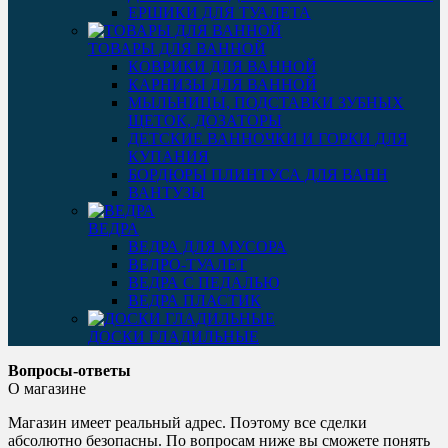
ЕРШИКИ ДЛЯ ТУАЛЕТА
ТОВАРЫ ДЛЯ ВАННОЙ
КОВРИКИ ДЛЯ ВАННОЙ
КАРНИЗЫ ДЛЯ ВАННОЙ
МЫЛЬНИЦЫ, ПОДСТАВКИ ЗУБНЫХ
ЩЕТОК, ДОЗАТОРЫ
ДЕТСКИЕ ВАННОЧКИ И ГОРКИ ДЛЯ
КУПАНИЯ
БОРДЮРЫ ПЛИНТУСА ДЛЯ ВАНН
ВАНТУЗЫ
ВЕДРА
ВЕДРА ДЛЯ МУСОРА
ВЕДРО-ТУАЛЕТ
ВЕДРА С ПЕДАЛЬЮ
ВЕДРА ПЛАСТИК
ДОСКИ ГЛАДИЛЬНЫЕ
Вопросы-ответы
О магазине
Магазин имеет реальный адрес. Поэтому все сделки
абсолютно безопасны. По вопросам ниже вы сможете понять