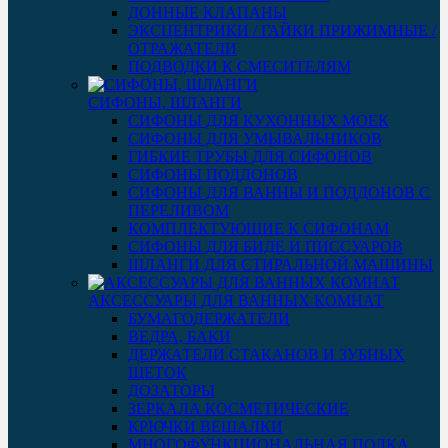
ДОННЫЕ КЛАПАНЫ
ЭКСЦЕНТРИКИ / ГАЙКИ ПРИЖИМНЫЕ /
ОТРАЖАТЕЛИ
ПОДВОДКИ К СМЕСИТЕЛЯМ
СИФОНЫ, ШЛАНГИ
СИФОНЫ ДЛЯ КУХОННЫХ МОЕК
СИФОНЫ ДЛЯ УМЫВАЛЬНИКОВ
ГИБКИЕ ТРУБЫ ДЛЯ СИФОНОВ
СИФОНЫ ПОДДОНОВ
СИФОНЫ ДЛЯ ВАННЫ И ПОДДОНОВ С
ПЕРЕЛИВОМ
КОМПЛЕКТУЮЩИЕ К СИФОНАМ
СИФОНЫ ДЛЯ БИДЕ И ПИССУАРОВ
ШЛАНГИ ДЛЯ СТИРАЛЬНОЙ МАШИНЫ
АКСЕССУАРЫ ДЛЯ ВАННЫХ КОМНАТ
БУМАГОДЕРЖАТЕЛИ
ВЕДРА, БАКИ
ДЕРЖАТЕЛИ СТАКАНОВ И ЗУБНЫХ
ЩЕТОК
ДОЗАТОРЫ
ЗЕРКАЛА КОСМЕТИЧЕСКИЕ
КРЮЧКИ ВЕШАЛКИ
МНОГОФУНКЦИОНАЛЬНАЯ ПОЛКА