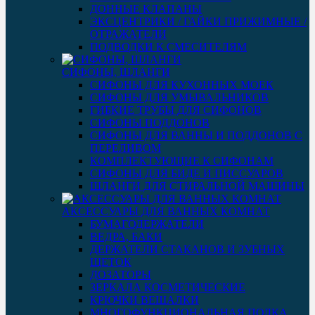
ДОННЫЕ КЛАПАНЫ
ЭКСЦЕНТРИКИ / ГАЙКИ ПРИЖИМНЫЕ /
ОТРАЖАТЕЛИ
ПОДВОДКИ К СМЕСИТЕЛЯМ
СИФОНЫ, ШЛАНГИ
СИФОНЫ ДЛЯ КУХОННЫХ МОЕК
СИФОНЫ ДЛЯ УМЫВАЛЬНИКОВ
ГИБКИЕ ТРУБЫ ДЛЯ СИФОНОВ
СИФОНЫ ПОДДОНОВ
СИФОНЫ ДЛЯ ВАННЫ И ПОДДОНОВ С
ПЕРЕЛИВОМ
КОМПЛЕКТУЮЩИЕ К СИФОНАМ
СИФОНЫ ДЛЯ БИДЕ И ПИССУАРОВ
ШЛАНГИ ДЛЯ СТИРАЛЬНОЙ МАШИНЫ
АКСЕССУАРЫ ДЛЯ ВАННЫХ КОМНАТ
БУМАГОДЕРЖАТЕЛИ
ВЕДРА, БАКИ
ДЕРЖАТЕЛИ СТАКАНОВ И ЗУБНЫХ
ЩЕТОК
ДОЗАТОРЫ
ЗЕРКАЛА КОСМЕТИЧЕСКИЕ
КРЮЧКИ ВЕШАЛКИ
МНОГОФУНКЦИОНАЛЬНАЯ ПОЛКА