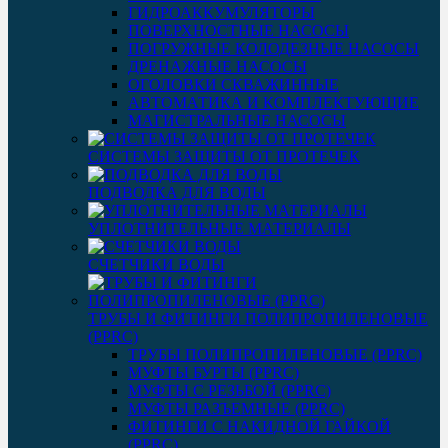
ГИДРОАККУМУЛЯТОРЫ
ПОВЕРХНОСТНЫЕ НАСОСЫ
ПОГРУЖНЫЕ КОЛОДЕЗНЫЕ НАСОСЫ
ДРЕНАЖНЫЕ НАСОСЫ
ОГОЛОВКИ СКВАЖИННЫЕ
АВТОМАТИКА И КОМПЛЕКТУЮЩИЕ
МАГИСТРАЛЬНЫЕ НАСОСЫ
СИСТЕМЫ ЗАЩИТЫ ОТ ПРОТЕЧЕК
ПОДВОДКА ДЛЯ ВОДЫ
УПЛОТНИТЕЛЬНЫЕ МАТЕРИАЛЫ
СЧЕТЧИКИ ВОДЫ
ТРУБЫ И ФИТИНГИ ПОЛИПРОПИЛЕНОВЫЕ
(PPRC)
ТРУБЫ ПОЛИПРОПИЛЕНОВЫЕ (PPRC)
МУФТЫ БУРТЫ (PPRC)
МУФТЫ C РЕЗЬБОЙ (PPRC)
МУФТЫ РАЗЪЕМНЫЕ (PPRC)
ФИТИНГИ С НАКИДНОЙ ГАЙКОЙ
(PPRC)