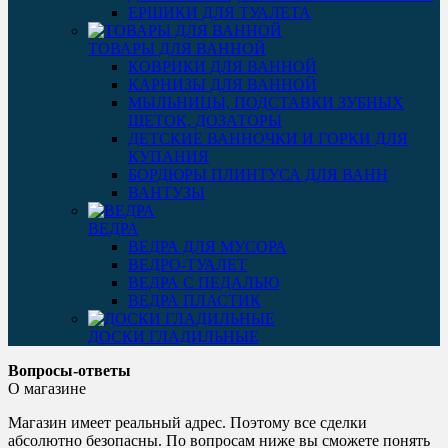
ЕРШИКИ ДЛЯ ТУАЛЕТА
ТОВАРЫ ДЛЯ ВАННОЙ
КОВРИКИ ДЛЯ ВАННОЙ
КАРНИЗЫ ДЛЯ ВАННОЙ
МЫЛЬНИЦЫ, ПОДСТАВКИ ЗУБНЫХ
ЩЕТОК, ДОЗАТОРЫ
ДЕТСКИЕ ВАННОЧКИ И ГОРКИ ДЛЯ
КУПАНИЯ
БОРДЮРЫ ПЛИНТУСА ДЛЯ ВАНН
ВАНТУЗЫ
ВЕДРА
ВЕДРА ДЛЯ МУСОРА
ВЕДРО-ТУАЛЕТ
ВЕДРА С ПЕДАЛЬЮ
ВЕДРА ПЛАСТИК
ДОСКИ ГЛАДИЛЬНЫЕ
Вопросы-ответы
О магазине
Магазин имеет реальный адрес. Поэтому все сделки
абсолютно безопасны. По вопросам ниже вы сможете понять