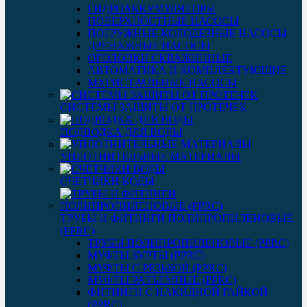
ГИДРОАККУМУЛЯТОРЫ
ПОВЕРХНОСТНЫЕ НАСОСЫ
ПОГРУЖНЫЕ КОЛОДЕЗНЫЕ НАСОСЫ
ДРЕНАЖНЫЕ НАСОСЫ
ОГОЛОВКИ СКВАЖИННЫЕ
АВТОМАТИКА И КОМПЛЕКТУЮЩИЕ
МАГИСТРАЛЬНЫЕ НАСОСЫ
СИСТЕМЫ ЗАЩИТЫ ОТ ПРОТЕЧЕК
ПОДВОДКА ДЛЯ ВОДЫ
УПЛОТНИТЕЛЬНЫЕ МАТЕРИАЛЫ
СЧЕТЧИКИ ВОДЫ
ТРУБЫ И ФИТИНГИ ПОЛИПРОПИЛЕНОВЫЕ
(PPRC)
ТРУБЫ ПОЛИПРОПИЛЕНОВЫЕ (PPRC)
МУФТЫ БУРТЫ (PPRC)
МУФТЫ C РЕЗЬБОЙ (PPRC)
МУФТЫ РАЗЪЕМНЫЕ (PPRC)
ФИТИНГИ С НАКИДНОЙ ГАЙКОЙ
(PPRC)