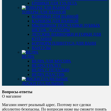
ЕРШИКИ ДЛЯ ТУАЛЕТА
ТОВАРЫ ДЛЯ ВАННОЙ
КОВРИКИ ДЛЯ ВАННОЙ
КАРНИЗЫ ДЛЯ ВАННОЙ
МЫЛЬНИЦЫ, ПОДСТАВКИ ЗУБНЫХ
ЩЕТОК, ДОЗАТОРЫ
ДЕТСКИЕ ВАННОЧКИ И ГОРКИ ДЛЯ
КУПАНИЯ
БОРДЮРЫ ПЛИНТУСА ДЛЯ ВАНН
ВАНТУЗЫ
ВЕДРА
ВЕДРА ДЛЯ МУСОРА
ВЕДРО-ТУАЛЕТ
ВЕДРА С ПЕДАЛЬЮ
ВЕДРА ПЛАСТИК
ДОСКИ ГЛАДИЛЬНЫЕ
Вопросы-ответы
О магазине
Магазин имеет реальный адрес. Поэтому все сделки
абсолютно безопасны. По вопросам ниже вы сможете понять