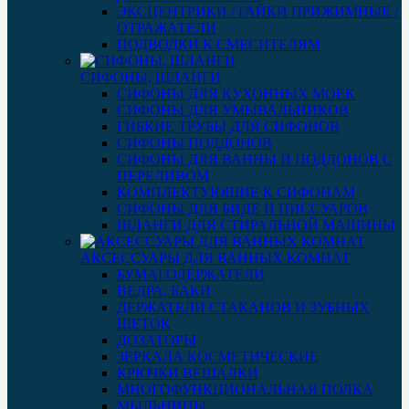
ЭКСЦЕНТРИКИ / ГАЙКИ ПРИЖИМНЫЕ /
ОТРАЖАТЕЛИ
ПОДВОДКИ К СМЕСИТЕЛЯМ
СИФОНЫ, ШЛАНГИ
СИФОНЫ ДЛЯ КУХОННЫХ МОЕК
СИФОНЫ ДЛЯ УМЫВАЛЬНИКОВ
ГИБКИЕ ТРУБЫ ДЛЯ СИФОНОВ
СИФОНЫ ПОДДОНОВ
СИФОНЫ ДЛЯ ВАННЫ И ПОДДОНОВ С
ПЕРЕЛИВОМ
КОМПЛЕКТУЮЩИЕ К СИФОНАМ
СИФОНЫ ДЛЯ БИДЕ И ПИССУАРОВ
ШЛАНГИ ДЛЯ СТИРАЛЬНОЙ МАШИНЫ
АКСЕССУАРЫ ДЛЯ ВАННЫХ КОМНАТ
БУМАГОДЕРЖАТЕЛИ
ВЕДРА, БАКИ
ДЕРЖАТЕЛИ СТАКАНОВ И ЗУБНЫХ
ЩЕТОК
ДОЗАТОРЫ
ЗЕРКАЛА КОСМЕТИЧЕСКИЕ
КРЮЧКИ ВЕШАЛКИ
МНОГОФУНКЦИОНАЛЬНАЯ ПОЛКА
МЫЛЬНИЦЫ