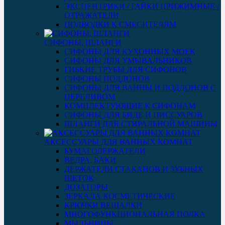
ЭКСЦЕНТРИКИ / ГАЙКИ ПРИЖИМНЫЕ /
ОТРАЖАТЕЛИ
ПОДВОДКИ К СМЕСИТЕЛЯМ
СИФОНЫ, ШЛАНГИ
СИФОНЫ ДЛЯ КУХОННЫХ МОЕК
СИФОНЫ ДЛЯ УМЫВАЛЬНИКОВ
ГИБКИЕ ТРУБЫ ДЛЯ СИФОНОВ
СИФОНЫ ПОДДОНОВ
СИФОНЫ ДЛЯ ВАННЫ И ПОДДОНОВ С
ПЕРЕЛИВОМ
КОМПЛЕКТУЮЩИЕ К СИФОНАМ
СИФОНЫ ДЛЯ БИДЕ И ПИССУАРОВ
ШЛАНГИ ДЛЯ СТИРАЛЬНОЙ МАШИНЫ
АКСЕССУАРЫ ДЛЯ ВАННЫХ КОМНАТ
БУМАГОДЕРЖАТЕЛИ
ВЕДРА, БАКИ
ДЕРЖАТЕЛИ СТАКАНОВ И ЗУБНЫХ
ЩЕТОК
ДОЗАТОРЫ
ЗЕРКАЛА КОСМЕТИЧЕСКИЕ
КРЮЧКИ ВЕШАЛКИ
МНОГОФУНКЦИОНАЛЬНАЯ ПОЛКА
МЫЛЬНИЦЫ