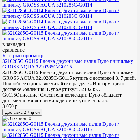
в закладки
сравнение
Быстрый просмотр
3210285C-G0115 Елочка д/кухни выс.излив Dyno п/шпильку
GROSS AQUA 3210285С-G0115
3210285C-G0115 Елочка д/кухни выс.излив Dyno п/шпильку
GROSS AQUA 3210285С-G0115 купить с доставкой 3..7 дней.
Подробнее о доставке читайте в разделе - Информация о
доставкеКоллекция: DynoАртикул: 3210285С-
G0115Описание: Смесители коллекции Dyno обладают
динамичными деталями в дизайне, утонченная эл..
3 050 р.