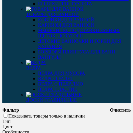
ЕРШИКИ ДЛЯ ТУАЛЕТА
ТОВАРЫ ДЛЯ ВАННОЙ
КОВРИКИ ДЛЯ ВАННОЙ
КАРНИЗЫ ДЛЯ ВАННОЙ
МЫЛЬНИЦЫ, ПОДСТАВКИ ЗУБНЫХ
ЩЕТОК, ДОЗАТОРЫ
ДЕТСКИЕ ВАННОЧКИ И ГОРКИ ДЛЯ
КУПАНИЯ
БОРДЮРЫ ПЛИНТУСА ДЛЯ ВАНН
ВАНТУЗЫ
ВЕДРА
ВЕДРА ДЛЯ МУСОРА
ВЕДРО-ТУАЛЕТ
ВЕДРА С ПЕДАЛЬЮ
ВЕДРА ПЛАСТИК
ДОСКИ ГЛАДИЛЬНЫЕ
Фильтр
Очистить
Показывать товары только в наличии
Тип
Цвет
Особенности