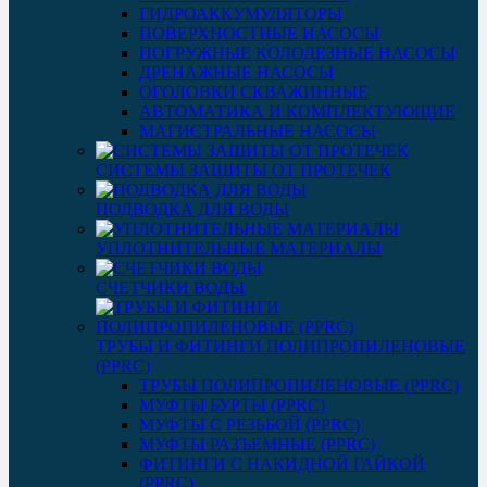
ГИДРОАККУМУЛЯТОРЫ
ПОВЕРХНОСТНЫЕ НАСОСЫ
ПОГРУЖНЫЕ КОЛОДЕЗНЫЕ НАСОСЫ
ДРЕНАЖНЫЕ НАСОСЫ
ОГОЛОВКИ СКВАЖИННЫЕ
АВТОМАТИКА И КОМПЛЕКТУЮЩИЕ
МАГИСТРАЛЬНЫЕ НАСОСЫ
СИСТЕМЫ ЗАЩИТЫ ОТ ПРОТЕЧЕК
ПОДВОДКА ДЛЯ ВОДЫ
УПЛОТНИТЕЛЬНЫЕ МАТЕРИАЛЫ
СЧЕТЧИКИ ВОДЫ
ТРУБЫ И ФИТИНГИ ПОЛИПРОПИЛЕНОВЫЕ
(PPRC)
ТРУБЫ ПОЛИПРОПИЛЕНОВЫЕ (PPRC)
МУФТЫ БУРТЫ (PPRC)
МУФТЫ C РЕЗЬБОЙ (PPRC)
МУФТЫ РАЗЪЕМНЫЕ (PPRC)
ФИТИНГИ С НАКИДНОЙ ГАЙКОЙ
(PPRC)