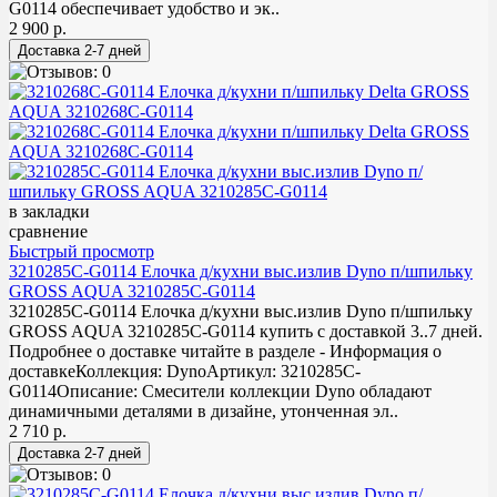
G0114 обеспечивает удобство и эк..
2 900 р.
в закладки
сравнение
Быстрый просмотр
3210285C-G0114 Елочка д/кухни выс.излив Dyno п/шпильку
GROSS AQUA 3210285С-G0114
3210285C-G0114 Елочка д/кухни выс.излив Dyno п/шпильку
GROSS AQUA 3210285С-G0114 купить с доставкой 3..7 дней.
Подробнее о доставке читайте в разделе - Информация о
доставкеКоллекция: DynoАртикул: 3210285С-
G0114Описание: Смесители коллекции Dyno обладают
динамичными деталями в дизайне, утонченная эл..
2 710 р.