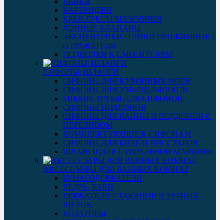
ЛЕЙКИ
КАРТРИДЖИ
КРАН-БУКСЫ МАХОВИКИ
ДОННЫЕ КЛАПАНЫ
ЭКСЦЕНТРИКИ / ГАЙКИ ПРИЖИМНЫЕ /
ОТРАЖАТЕЛИ
ПОДВОДКИ К СМЕСИТЕЛЯМ
СИФОНЫ, ШЛАНГИ
СИФОНЫ ДЛЯ КУХОННЫХ МОЕК
СИФОНЫ ДЛЯ УМЫВАЛЬНИКОВ
ГИБКИЕ ТРУБЫ ДЛЯ СИФОНОВ
СИФОНЫ ПОДДОНОВ
СИФОНЫ ДЛЯ ВАННЫ И ПОДДОНОВ С
ПЕРЕЛИВОМ
КОМПЛЕКТУЮЩИЕ К СИФОНАМ
СИФОНЫ ДЛЯ БИДЕ И ПИССУАРОВ
ШЛАНГИ ДЛЯ СТИРАЛЬНОЙ МАШИНЫ
АКСЕССУАРЫ ДЛЯ ВАННЫХ КОМНАТ
БУМАГОДЕРЖАТЕЛИ
ВЕДРА, БАКИ
ДЕРЖАТЕЛИ СТАКАНОВ И ЗУБНЫХ
ЩЕТОК
ДОЗАТОРЫ